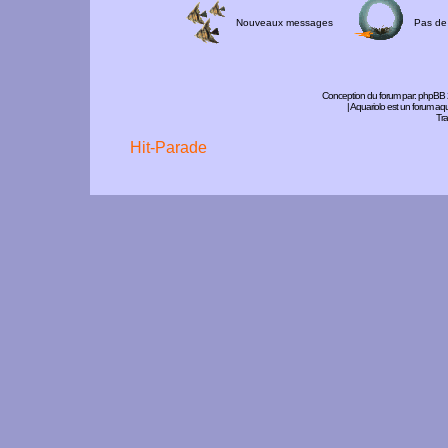
Nouveaux messages
Pas de
Conception du forum par:
phpBB
| Aquariolo est un forum a
Tra