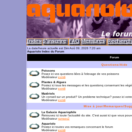
La date/heure actuelle est Dim Aoû 09, 2026 7:20 am
Aquariolo Index du Forum
Forum
Questions/Aide
Poissons
Posez ici vos questions liées à l'elevage de vos poissons
Modérateur
exmili
Plantes & Algues
Postez ici tous les messages et les questionq consernant les vég
Modérateur
exmili
Matériels
Un conseil sur un produit? Un probleme technique? posez ici votre
Modérateur
exmili
Mise à jour/Remarques/Sug
La Galaxie Aquariophile
Retrouvez ici toute l'actualité du site. C'est aussi ici que vous p
Modérateur
ramses2
Aquariolo
Postez ici toutes vos remarques concernant le forum
Modérateur
exmili