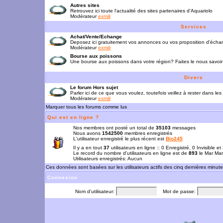
Autres sites
Retrouvez ici toute l'actualité des sites partenaires d'Aquariolo
Modérateur
exmili
Services
Achat/Vente/Echange
Deposez ici gratuitement vos annonces ou vos proposition d'écha
Modérateur
exmili
Bourse aux poissons
Une bourse aux poissons dans votre région? Faites le nous savoir 
Divers
Le forum Hors sujet
Parler ici de ce que vous voulez, toutefois veillez à rester dans les
Modérateur
exmili
Marquer tous les forums comme lus
Qui est en ligne ?
Nos membres ont posté un total de
35103
messages
Nous avons
1542500
membres enregistrés
L'utilisateur enregistré le plus récent est
Bio245
Il y a en tout
37
utilisateurs en ligne :: 0 Enregistré, 0 Invisible e
Le record du nombre d'utilisateurs en ligne est de
893
le Mar Mar
Utilisateurs enregistrés: Aucun
Ces données sont basées sur les utilisateurs actifs des cinq dernières minut
Connexion
Nom d'utilisateur:
Mot de passe: