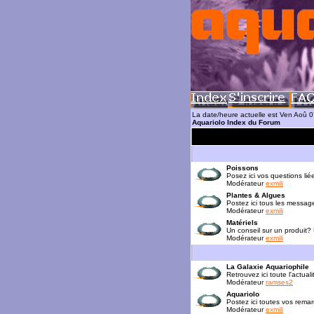
La date/heure actuelle est Ven Aoû 
Aquariolo Index du Forum
Poissons
Posez ici vos questions lié
Modérateur
exmili
Plantes & Algues
Postez ici tous les messag
Modérateur
exmili
Matériels
Un conseil sur un produit?
Modérateur
exmili
La Galaxie Aquariophile
Retrouvez ici toute l'actua
Modérateur
ramses2
Aquariolo
Postez ici toutes vos rema
Modérateur
exmili