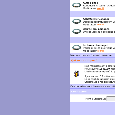
Autres sites
Retrouvez ici toute l'actual
Modérateur
exmili
Achat/Vente/Echange
Deposez ici gratuitement 
Modérateur
exmili
Bourse aux poissons
Une bourse aux poissons da
Le forum Hors sujet
Parler ici de ce que vous vo
Modérateur
exmili
Marquer tous les forums comme lus
Qui est en ligne ?
Nos membres ont posté u
Nous avons
1541190
mem
L'utilisateur enregistré le
Il y a en tout
19
utilisateu
Le record du nombre d'uti
Utilisateurs enregistrés: 
Ces données sont basées sur les utili
Connexion
Nom d'utilisateur: