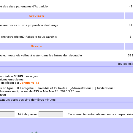
ité des sites partenaires d'Aquariolo
47
Services
vos annonces ou vos proposition d'échange.
81
ns votre région? Faites le nous savoir ici
6
Divers
ulez, toutefois veillez à rester dans les limites du raisonable
32
Toutes les
n total de
35103
messages
bres enregistrés
 plus récent est
JenniferR_74
rs en ligne :: 0 Enregistré, 0 Invisible et 19 Invités [
Administrateur
] [
Modérateur
]
lisateurs en ligne est de
893
le Mar Mar 24, 2026 5:25 am
Aucun
sateurs actifs des cinq dernières minutes
Mot de passe:
Se connecter automatiquement à chaque visit