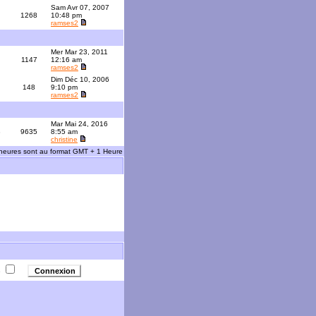
Sam Avr 07, 2007
1268
10:48 pm
ramses2
Mer Mar 23, 2011
1147
12:16 am
ramses2
Dim Déc 10, 2006
148
9:10 pm
ramses2
Mar Mai 24, 2016
3
9635
8:55 am
christine
 heures sont au format GMT + 1 Heure
e