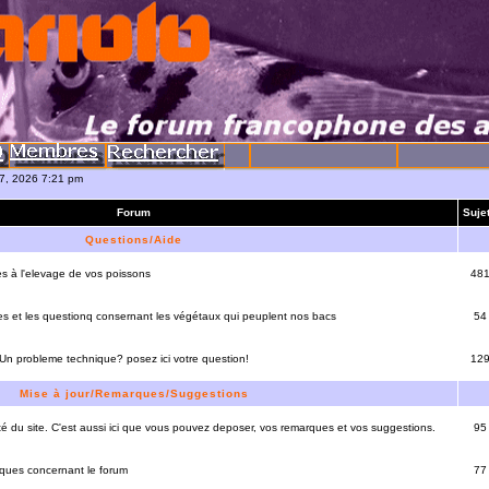
07, 2026 7:21 pm
Forum
Suje
Questions/Aide
es à l'elevage de vos poissons
48
es et les questionq consernant les végétaux qui peuplent nos bacs
54
 Un probleme technique? posez ici votre question!
12
Mise à jour/Remarques/Suggestions
lité du site. C'est aussi ici que vous pouvez deposer, vos remarques et vos suggestions.
95
rques concernant le forum
77