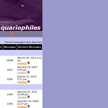
Voir les messages sans réponses
ts
Messages
Derniers Messages
Dim Avr 03, 2011 4:21
1
14096
pm
ramses2
Dim Aoû 19, 2007
1812
3:43 pm
ramses2
Dim Avr 21, 2013
9
3356
5:17 pm
ramses2
Mar Aoû 02, 2011
1386
10:48 pm
ramses2
Sam Déc 19, 2009
2255
11:47 pm
ramses2