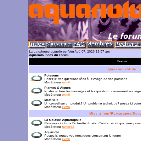
La date/heure actuelle est Ven Aoû 07, 2026 12:57 am
Aquariolo Index du Forum
Forum
Questions/Aide
Poissons
Posez ici vos questions liées à l'elevage de vos poissons
Modérateur
exmili
Plantes & Algues
Postez ici tous les messages et les questionq consernant les vég
Modérateur
exmili
Matériels
Un conseil sur un produit? Un probleme technique? posez ici votre
Modérateur
exmili
Mise à jour/Remarques/Sug
La Galaxie Aquariophile
Retrouvez ici toute l'actualité du site. C'est aussi ici que vous p
Modérateur
ramses2
Aquariolo
Postez ici toutes vos remarques concernant le forum
Modérateur
exmili