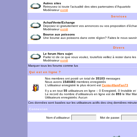
Autres sites
Retrouvez ici toute l'actualité des sites partenaires d'Aquariolo
Modérateur
exmili
Services
Achat/Vente/Echange
Deposez ici gratuitement vos annonces ou vos proposition d'écha
Modérateur
exmili
Bourse aux poissons
Une bourse aux poissons dans votre région? Faites le nous savoir 
Divers
Le forum Hors sujet
Parler ici de ce que vous voulez, toutefois veillez à rester dans les
Modérateur
exmili
Marquer tous les forums comme lus
Qui est en ligne ?
Nos membres ont posté un total de
35103
messages
Nous avons
1540483
membres enregistrés
L'utilisateur enregistré le plus récent est
Center4famFan73
Il y a en tout
55
utilisateurs en ligne :: 0 Enregistré, 0 Invisible e
Le record du nombre d'utilisateurs en ligne est de
893
le Mar Mar
Utilisateurs enregistrés: Aucun
Ces données sont basées sur les utilisateurs actifs des cinq dernières minut
Connexion
Nom d'utilisateur:
Mot de passe: