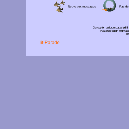
Nouveaux messages
Pas de
Conception du forum par:
phpBB
| Aquariolo est un forum a
Tra