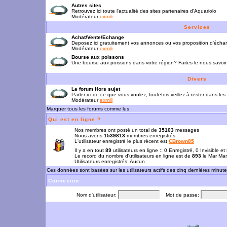
Autres sites
Retrouvez ici toute l'actualité des sites partenaires d'Aquariolo
Modérateur
exmili
Services
Achat/Vente/Echange
Deposez ici gratuitement vos annonces ou vos proposition d'écha
Modérateur
exmili
Bourse aux poissons
Une bourse aux poissons dans votre région? Faites le nous savoir 
Divers
Le forum Hors sujet
Parler ici de ce que vous voulez, toutefois veillez à rester dans les
Modérateur
exmili
Marquer tous les forums comme lus
Qui est en ligne ?
Nos membres ont posté un total de
35103
messages
Nous avons
1539813
membres enregistrés
L'utilisateur enregistré le plus récent est
CBrown85
Il y a en tout
89
utilisateurs en ligne :: 0 Enregistré, 0 Invisible e
Le record du nombre d'utilisateurs en ligne est de
893
le Mar Mar
Utilisateurs enregistrés: Aucun
Ces données sont basées sur les utilisateurs actifs des cinq dernières minut
Connexion
Nom d'utilisateur:
Mot de passe: