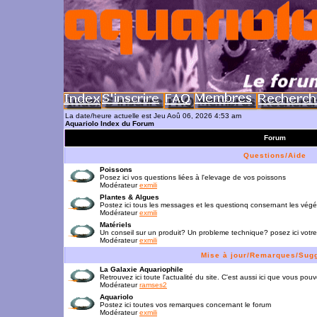
La date/heure actuelle est Jeu Aoû 06, 2026 4:53 am
Aquariolo Index du Forum
Forum
Questions/Aide
Poissons
Posez ici vos questions liées à l'elevage de vos poissons
Modérateur
exmili
Plantes & Algues
Postez ici tous les messages et les questionq consernant les vég
Modérateur
exmili
Matériels
Un conseil sur un produit? Un probleme technique? posez ici votre
Modérateur
exmili
Mise à jour/Remarques/Sug
La Galaxie Aquariophile
Retrouvez ici toute l'actualité du site. C'est aussi ici que vous p
Modérateur
ramses2
Aquariolo
Postez ici toutes vos remarques concernant le forum
Modérateur
exmili