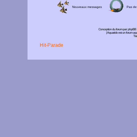
Nouveaux messages
Pas de
Conception du forum par:
phpBB
| Aquariolo est un forum a
Tra