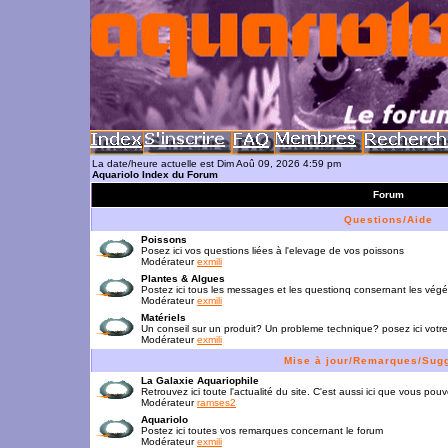
La date/heure actuelle est Dim Aoû 09, 2026 4:59 pm
Aquariolo Index du Forum
Forum
Questions/Aide
Poissons
Posez ici vos questions liées à l'elevage de vos poissons
Modérateur
exmili
Plantes & Algues
Postez ici tous les messages et les questionq consernant les vég
Modérateur
exmili
Matériels
Un conseil sur un produit? Un probleme technique? posez ici votre
Modérateur
exmili
Mise à jour/Remarques/Sug
La Galaxie Aquariophile
Retrouvez ici toute l'actualité du site. C'est aussi ici que vous p
Modérateur
ramses2
Aquariolo
Postez ici toutes vos remarques concernant le forum
Modérateur
exmili