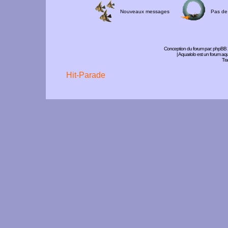
Nouveaux messages
Pas de
Conception du forum par:
phpBB
| Aquariolo est un forum a
Tra