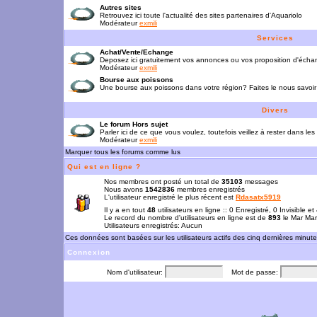
Autres sites
Retrouvez ici toute l'actualité des sites partenaires d'Aquariolo
Modérateur
exmili
Services
Achat/Vente/Echange
Deposez ici gratuitement vos annonces ou vos proposition d'écha
Modérateur
exmili
Bourse aux poissons
Une bourse aux poissons dans votre région? Faites le nous savoir 
Divers
Le forum Hors sujet
Parler ici de ce que vous voulez, toutefois veillez à rester dans les
Modérateur
exmili
Marquer tous les forums comme lus
Qui est en ligne ?
Nos membres ont posté un total de
35103
messages
Nous avons
1542836
membres enregistrés
L'utilisateur enregistré le plus récent est
Rdasatx5919
Il y a en tout
48
utilisateurs en ligne :: 0 Enregistré, 0 Invisible e
Le record du nombre d'utilisateurs en ligne est de
893
le Mar Mar
Utilisateurs enregistrés: Aucun
Ces données sont basées sur les utilisateurs actifs des cinq dernières minut
Connexion
Nom d'utilisateur:
Mot de passe: