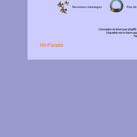
Nouveaux messages
Pas de
Conception du forum par:
phpBB
| Aquariolo est un forum a
Tra