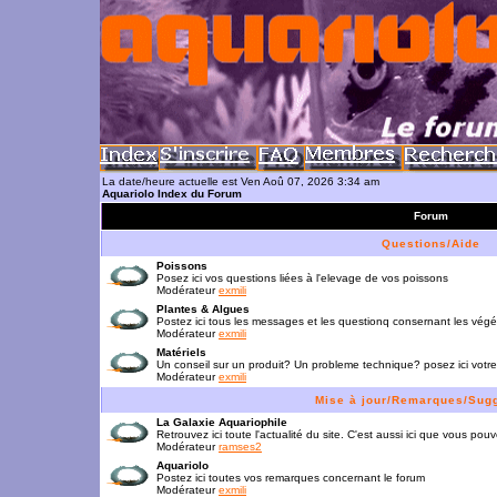
La date/heure actuelle est Ven Aoû 07, 2026 3:34 am
Aquariolo Index du Forum
Forum
Questions/Aide
Poissons
Posez ici vos questions liées à l'elevage de vos poissons
Modérateur
exmili
Plantes & Algues
Postez ici tous les messages et les questionq consernant les vég
Modérateur
exmili
Matériels
Un conseil sur un produit? Un probleme technique? posez ici votre
Modérateur
exmili
Mise à jour/Remarques/Sug
La Galaxie Aquariophile
Retrouvez ici toute l'actualité du site. C'est aussi ici que vous p
Modérateur
ramses2
Aquariolo
Postez ici toutes vos remarques concernant le forum
Modérateur
exmili