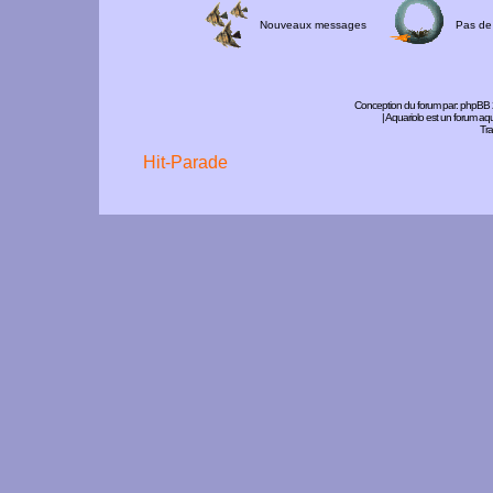
Nouveaux messages
Pas de
Conception du forum par:
phpBB
| Aquariolo est un forum a
Tra