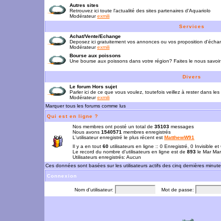
Autres sites
Retrouvez ici toute l'actualité des sites partenaires d'Aquariolo
Modérateur
exmili
Services
Achat/Vente/Echange
Deposez ici gratuitement vos annonces ou vos proposition d'écha
Modérateur
exmili
Bourse aux poissons
Une bourse aux poissons dans votre région? Faites le nous savoir 
Divers
Le forum Hors sujet
Parler ici de ce que vous voulez, toutefois veillez à rester dans les
Modérateur
exmili
Marquer tous les forums comme lus
Qui est en ligne ?
Nos membres ont posté un total de
35103
messages
Nous avons
1540571
membres enregistrés
L'utilisateur enregistré le plus récent est
MatthewW91
Il y a en tout
60
utilisateurs en ligne :: 0 Enregistré, 0 Invisible e
Le record du nombre d'utilisateurs en ligne est de
893
le Mar Mar
Utilisateurs enregistrés: Aucun
Ces données sont basées sur les utilisateurs actifs des cinq dernières minut
Connexion
Nom d'utilisateur:
Mot de passe: