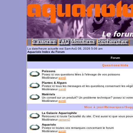
La date/heure actuelle est Sam Aoû 08, 2026 5:06 am
Aquariolo Index du Forum
Forum
Questions/Aide
Poissons
Posez ici vos questions liées à l'elevage de vos poissons
Modérateur
exmili
Plantes & Algues
Postez ici tous les messages et les questionq consernant les vég
Modérateur
exmili
Matériels
Un conseil sur un produit? Un probleme technique? posez ici votre
Modérateur
exmili
Mise à jour/Remarques/Sug
La Galaxie Aquariophile
Retrouvez ici toute l'actualité du site. C'est aussi ici que vous p
Modérateur
ramses2
Aquariolo
Postez ici toutes vos remarques concernant le forum
Modérateur
exmili