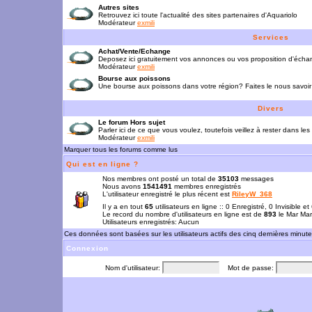
Autres sites
Retrouvez ici toute l'actualité des sites partenaires d'Aquariolo
Modérateur
exmili
Services
Achat/Vente/Echange
Deposez ici gratuitement vos annonces ou vos proposition d'écha
Modérateur
exmili
Bourse aux poissons
Une bourse aux poissons dans votre région? Faites le nous savoir 
Divers
Le forum Hors sujet
Parler ici de ce que vous voulez, toutefois veillez à rester dans les
Modérateur
exmili
Marquer tous les forums comme lus
Qui est en ligne ?
Nos membres ont posté un total de
35103
messages
Nous avons
1541491
membres enregistrés
L'utilisateur enregistré le plus récent est
RileyW_368
Il y a en tout
65
utilisateurs en ligne :: 0 Enregistré, 0 Invisible e
Le record du nombre d'utilisateurs en ligne est de
893
le Mar Mar
Utilisateurs enregistrés: Aucun
Ces données sont basées sur les utilisateurs actifs des cinq dernières minut
Connexion
Nom d'utilisateur:
Mot de passe: