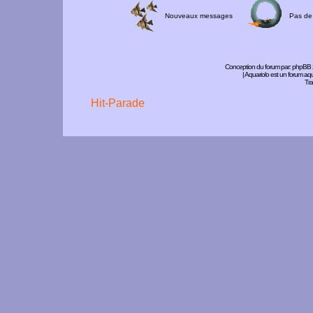
Nouveaux messages
Pas de
Conception du forum par:
phpBB
| Aquariolo est un forum a
Tra