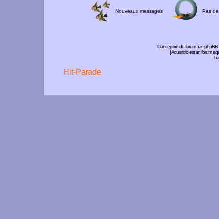
Nouveaux messages
Pas de
Conception du forum par:
phpBB
| Aquariolo est un forum a
Tra