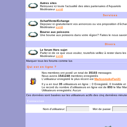
Autres sites
Retrouvez ici toute l'actualité des sites partenaires d'Aquariolo
Modérateur
exmili
Services
Achat/Vente/Echange
Deposez ici gratuitement vos annonces ou vos proposition d'écha
Modérateur
exmili
Bourse aux poissons
Une bourse aux poissons dans votre région? Faites le nous savoir 
Divers
Le forum Hors sujet
Parler ici de ce que vous voulez, toutefois veillez à rester dans les
Modérateur
exmili
Marquer tous les forums comme lus
Qui est en ligne ?
Nos membres ont posté un total de
35103
messages
Nous avons
1541248
membres enregistrés
L'utilisateur enregistré le plus récent est
MarkssmokeFan31
Il y a en tout
35
utilisateurs en ligne :: 0 Enregistré, 0 Invisible e
Le record du nombre d'utilisateurs en ligne est de
893
le Mar Mar
Utilisateurs enregistrés: Aucun
Ces données sont basées sur les utilisateurs actifs des cinq dernières minut
Connexion
Nom d'utilisateur:
Mot de passe: