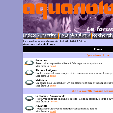
La date/heure actuelle est Ven Aoû 07, 2026 9:38 pm
Aquariolo Index du Forum
Forum
Questions/Aide
Poissons
Posez ici vos questions liées à l'elevage de vos poissons
Modérateur
exmili
Plantes & Algues
Postez ici tous les messages et les questionq consernant les vég
Modérateur
exmili
Matériels
Un conseil sur un produit? Un probleme technique? posez ici votre
Modérateur
exmili
Mise à jour/Remarques/Sug
La Galaxie Aquariophile
Retrouvez ici toute l'actualité du site. C'est aussi ici que vous p
Modérateur
ramses2
Aquariolo
Postez ici toutes vos remarques concernant le forum
Modérateur
exmili