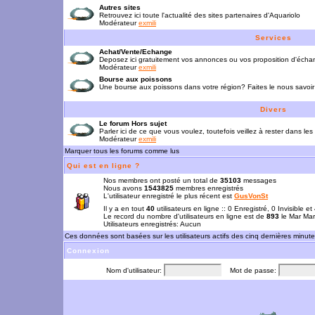
Autres sites
Retrouvez ici toute l'actualité des sites partenaires d'Aquariolo
Modérateur
exmili
Services
Achat/Vente/Echange
Deposez ici gratuitement vos annonces ou vos proposition d'écha
Modérateur
exmili
Bourse aux poissons
Une bourse aux poissons dans votre région? Faites le nous savoir 
Divers
Le forum Hors sujet
Parler ici de ce que vous voulez, toutefois veillez à rester dans les
Modérateur
exmili
Marquer tous les forums comme lus
Qui est en ligne ?
Nos membres ont posté un total de
35103
messages
Nous avons
1543825
membres enregistrés
L'utilisateur enregistré le plus récent est
GusVonSt
Il y a en tout
40
utilisateurs en ligne :: 0 Enregistré, 0 Invisible e
Le record du nombre d'utilisateurs en ligne est de
893
le Mar Mar
Utilisateurs enregistrés: Aucun
Ces données sont basées sur les utilisateurs actifs des cinq dernières minut
Connexion
Nom d'utilisateur:
Mot de passe: