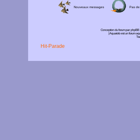
Nouveaux messages
Pas de
Conception du forum par:
phpBB
| Aquariolo est un forum a
Tra