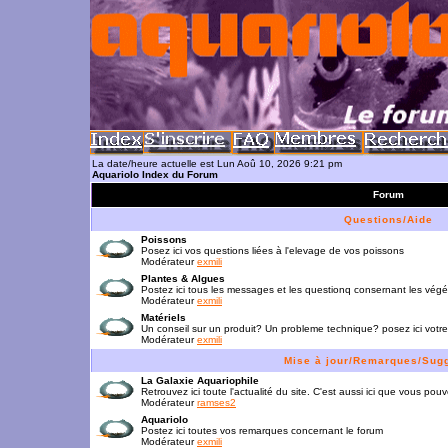
La date/heure actuelle est Lun Aoû 10, 2026 9:21 pm
Aquariolo Index du Forum
Forum
Questions/Aide
Poissons
Posez ici vos questions liées à l'elevage de vos poissons
Modérateur
exmili
Plantes & Algues
Postez ici tous les messages et les questionq consernant les vég
Modérateur
exmili
Matériels
Un conseil sur un produit? Un probleme technique? posez ici votre
Modérateur
exmili
Mise à jour/Remarques/Sug
La Galaxie Aquariophile
Retrouvez ici toute l'actualité du site. C'est aussi ici que vous p
Modérateur
ramses2
Aquariolo
Postez ici toutes vos remarques concernant le forum
Modérateur
exmili