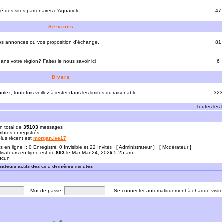
ité des sites partenaires d'Aquariolo
47
Services
vos annonces ou vos proposition d'échange.
81
ns votre région? Faites le nous savoir ici
6
Divers
ulez, toutefois veillez à rester dans les limites du raisonable
32
Toutes les
n total de
35103
messages
bres enregistrés
 plus récent est
morgan.lee17
rs en ligne :: 0 Enregistré, 0 Invisible et 22 Invités [
Administrateur
] [
Modérateur
]
lisateurs en ligne est de
893
le Mar Mar 24, 2026 5:25 am
Aucun
sateurs actifs des cinq dernières minutes
Mot de passe:
Se connecter automatiquement à chaque visit