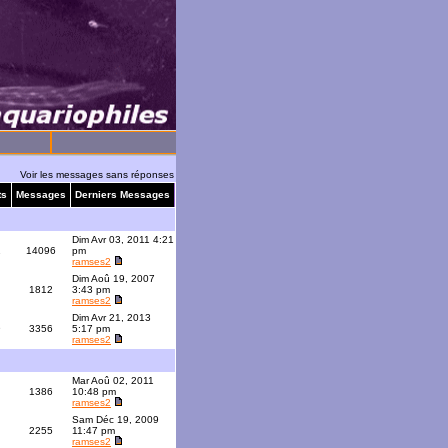
Voir les messages sans réponses
ts
Messages
Derniers Messages
Dim Avr 03, 2011 4:21
1
14096
pm
ramses2
Dim Aoû 19, 2007
1812
3:43 pm
ramses2
Dim Avr 21, 2013
9
3356
5:17 pm
ramses2
Mar Aoû 02, 2011
1386
10:48 pm
ramses2
Sam Déc 19, 2009
2255
11:47 pm
ramses2