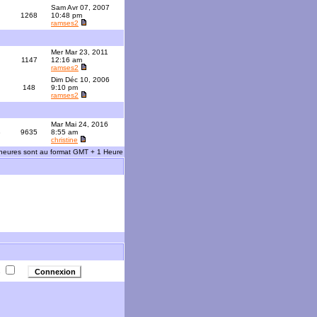
Sam Avr 07, 2007
1268
10:48 pm
ramses2
Mer Mar 23, 2011
1147
12:16 am
ramses2
Dim Déc 10, 2006
148
9:10 pm
ramses2
Mar Mai 24, 2016
3
9635
8:55 am
christine
 heures sont au format GMT + 1 Heure
e