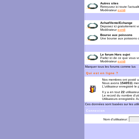
Autres sites
Retrouvez ici toute l'actual
Modérateur
exmili
Achat/Vente/Echange
Deposez ici gratuitement 
Modérateur
exmili
Bourse aux poissons
Une bourse aux poissons da
Le forum Hors sujet
Parler ici de ce que vous vo
Modérateur
exmili
Marquer tous les forums comme lus
Qui est en ligne ?
Nos membres ont posté u
Nous avons
1540511
mem
L'utilisateur enregistré le
Il y a en tout
22
utilisateu
Le record du nombre d'uti
Utilisateurs enregistrés: 
Ces données sont basées sur les utili
Connexion
Nom d'utilisateur: