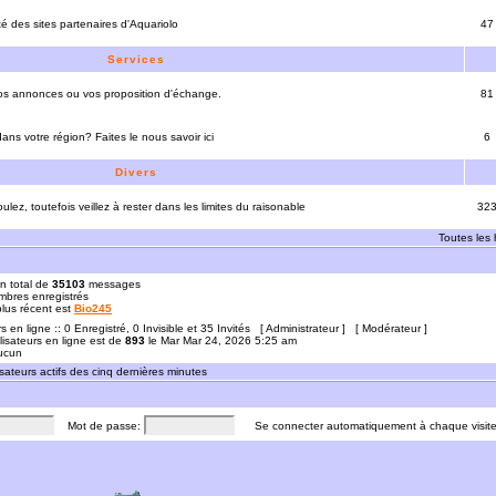
ité des sites partenaires d'Aquariolo
47
Services
vos annonces ou vos proposition d'échange.
81
ns votre région? Faites le nous savoir ici
6
Divers
ulez, toutefois veillez à rester dans les limites du raisonable
32
Toutes les
n total de
35103
messages
bres enregistrés
 plus récent est
Bio245
rs en ligne :: 0 Enregistré, 0 Invisible et 35 Invités [
Administrateur
] [
Modérateur
]
lisateurs en ligne est de
893
le Mar Mar 24, 2026 5:25 am
Aucun
sateurs actifs des cinq dernières minutes
Mot de passe:
Se connecter automatiquement à chaque visit