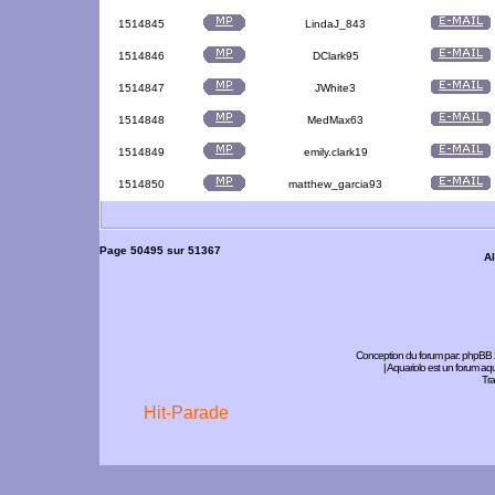
1514845
LindaJ_843
1514846
DClark95
1514847
JWhite3
1514848
MedMax63
1514849
emily.clark19
1514850
matthew_garcia93
Page
50495
sur
51367
Al
Conception du forum par:
phpBB
| Aquariolo est un forum a
Tra