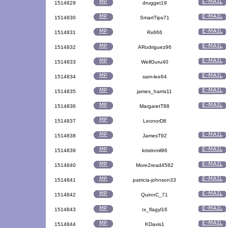
1514829
drugget19
1514830
SmartTips71
1514831
Rx666
1514832
ARodriguez96
1514833
WellGuru40
1514834
sam-lee64
1514835
james_harris11
1514836
MargaretT88
1514837
LeonorD8
1514838
JamesT92
1514839
kristinmil96
1514840
More2read4582
1514841
patricia-johnson33
1514842
QuinnC_71
1514843
rx_flagyl16
1514844
KDavis1