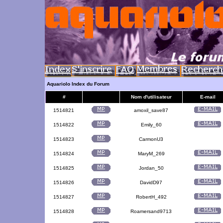
Aquariolo Index du Forum
#
Nom d'utilisateur
E-mail
1514821
amoxil_save87
1514822
Emily_60
1514823
CarmonU3
1514824
MaryM_269
1514825
Jordan_50
1514826
DavidD97
1514827
RobertH_492
1514828
Roamersand9713