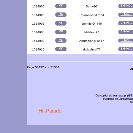
1514905
SamA92
1514906
Roamersand7564
1514907
JenniferD_446
1514908
MWilson97
1514909
AndrealangFan17
1514910
dallasheal76
Page
50497
sur
51356
Al
Conception du forum par:
phpBB
| Aquariolo est un forum a
Tra