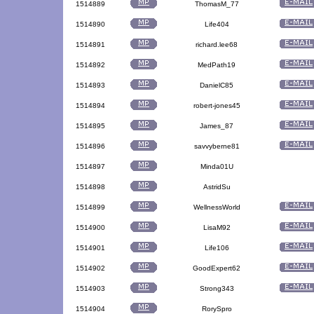
1514889
ThomasM_77
1514890
Life404
1514891
richard.lee68
1514892
MedPath19
1514893
DanielC85
1514894
robert-jones45
1514895
James_87
1514896
savvyberne81
1514897
Minda01U
1514898
AstridSu
1514899
WellnessWorld
1514900
LisaM92
1514901
Life106
1514902
GoodExpert62
1514903
Strong343
1514904
RorySpro