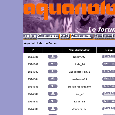
Aquariolo Index du Forum
#
Nom d'utilisateur
E-mail
1514881
NancyS97
1514882
Linda_90
1514883
Sagebrush-Fan71
1514884
medsstore69
1514885
steven-rodriguez46
1514886
Lisa_48
1514887
Sarah_88
1514888
Jennifer_17