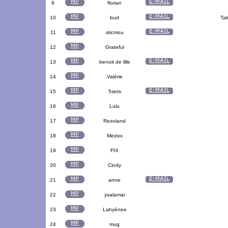
9
florian
10
bud
Tal
11
sticmou
12
Grateful
13
benoit de lille
14
Valérie
15
5sets
16
Lulu
17
Rezoland
18
Mezixx
19
FIX
20
Cindy
21
anne
22
ysalamar
23
Lahyènee
24
mug