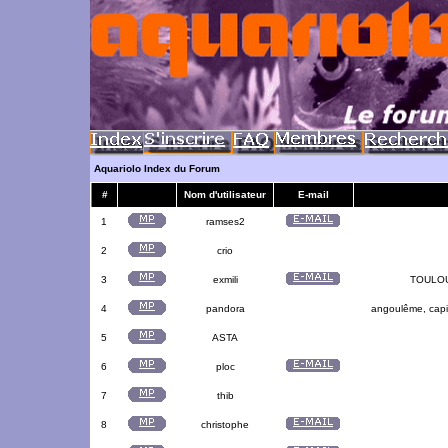
Aquariolo Index du Forum
#
Nom d'utilisateur
E-mail
1
ramses2
2
crio
3
exmili
TOULOUS
4
pandora
angoulême, capit
5
ASTA
6
ploc
7
thib
8
christophe