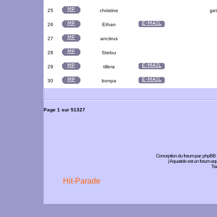
25
christine
gei
26
Ethan
27
ancitrus
28
Stelou
29
tillera
30
bonpa
Page
1
sur
51327
Conception du forum par:
phpBB
| Aquariolo est un forum a
Tra