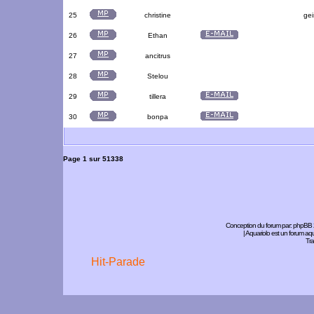
25
christine
gei
26
Ethan
27
ancitrus
28
Stelou
29
tillera
30
bonpa
Page
1
sur
51338
Conception du forum par:
phpBB
| Aquariolo est un forum a
Tra