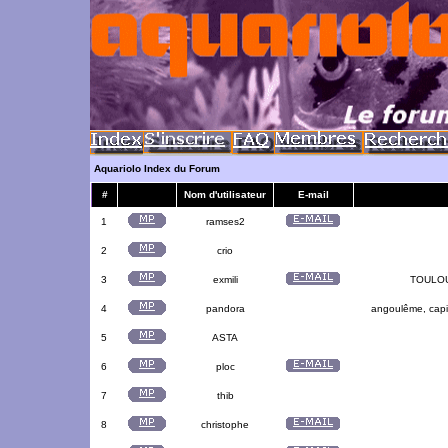
Aquariolo Index du Forum
#
Nom d'utilisateur
E-mail
1
ramses2
2
crio
3
exmili
TOULOUS
4
pandora
angoulême, capit
5
ASTA
6
ploc
7
thib
8
christophe