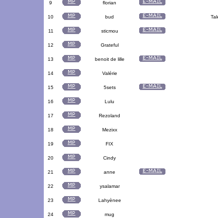
9
florian
10
bud
Tal
11
sticmou
12
Grateful
13
benoit de lille
14
Valérie
15
5sets
16
Lulu
17
Rezoland
18
Mezixx
19
FIX
20
Cindy
21
anne
22
ysalamar
23
Lahyènee
24
mug