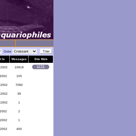
Ordre
t le
Messages
Site Web
 2002
10918
 2002
105
 2002
7090
 2002
39
 2002
1
 2002
2
 2002
1
 2002
400