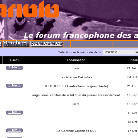
Sélectionner la méthode de tri:
E-mail
Localisation
Inscri
paris
21 Juin
La Garenne Colombes
04 Juil
TOULOUSE 31 Haute-Garonne (pour Joelle)
21 Aoû
angoulême, capitale de la bd !!! et du pineau accessoirement
15 Sep
Isere
18 Sep
11 Oct
13 Oct
La Garenne Colombes (92)
17 Oct