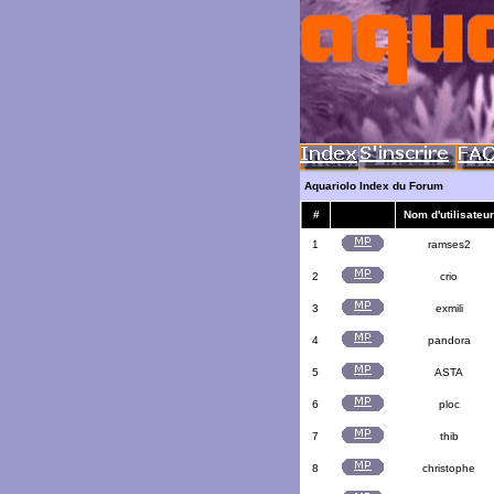
Aquariolo Index du Forum
#
Nom d'utilisateur
1
ramses2
2
crio
3
exmili
4
pandora
5
ASTA
6
ploc
7
thib
8
christophe