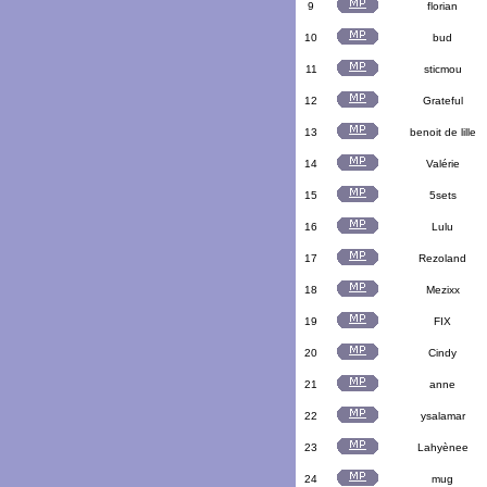
9
florian
10
bud
11
sticmou
12
Grateful
13
benoit de lille
14
Valérie
15
5sets
16
Lulu
17
Rezoland
18
Mezixx
19
FIX
20
Cindy
21
anne
22
ysalamar
23
Lahyènee
24
mug