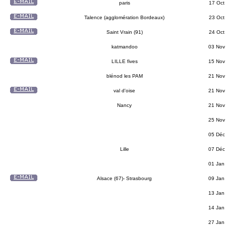
paris
17 Oct
Talence (agglomération Bordeaux)
23 Oct
Saint Vrain (91)
24 Oct
katmandoo
03 Nov
LILLE fives
15 Nov
blénod les PAM
21 Nov
val d'oise
21 Nov
Nancy
21 Nov
25 Nov
05 Déc
Lille
07 Déc
01 Jan
Alsace (67)- Strasbourg
09 Jan
13 Jan
14 Jan
27 Jan