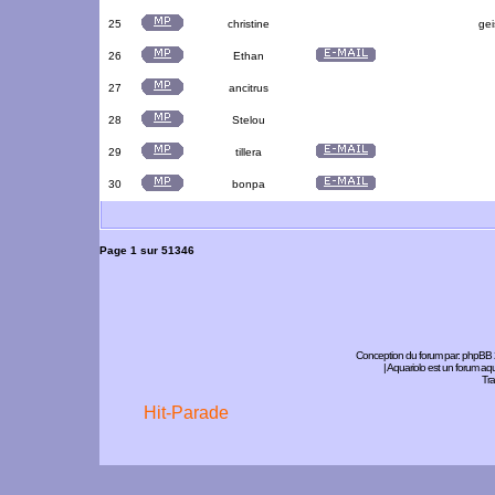
25
christine
gei
26
Ethan
27
ancitrus
28
Stelou
29
tillera
30
bonpa
Page
1
sur
51346
Conception du forum par:
phpBB
| Aquariolo est un forum a
Tra