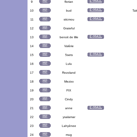
9
florian
10
bud
Tal
11
sticmou
12
Grateful
13
benoit de lille
14
Valérie
15
5sets
16
Lulu
17
Rezoland
18
Mezixx
19
FIX
20
Cindy
21
anne
22
ysalamar
23
Lahyènee
24
mug