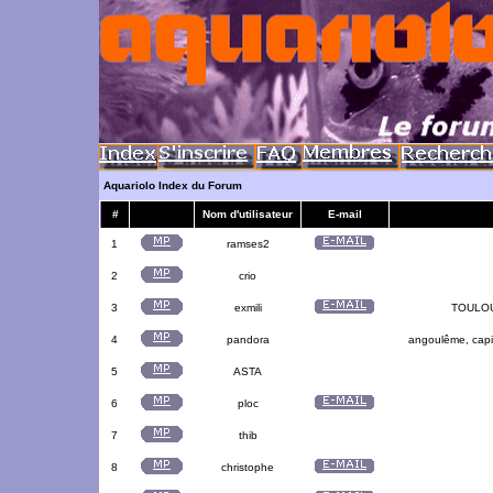
Aquariolo Index du Forum
#
Nom d'utilisateur
E-mail
1
ramses2
2
crio
3
exmili
TOULOUS
4
pandora
angoulême, capit
5
ASTA
6
ploc
7
thib
8
christophe