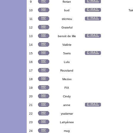
9
florian
10
bud
Tal
11
sticmou
12
Grateful
13
benoit de lille
14
Valérie
15
5sets
16
Lulu
17
Rezoland
18
Mezixx
19
FIX
20
Cindy
21
anne
22
ysalamar
23
Lahyènee
24
mug