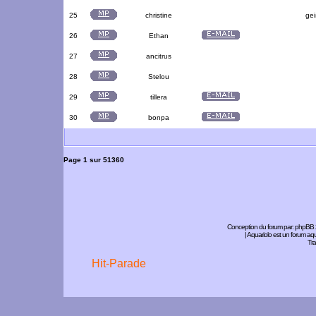
25
christine
gei
26
Ethan
27
ancitrus
28
Stelou
29
tillera
30
bonpa
Page
1
sur
51360
Conception du forum par:
phpBB
| Aquariolo est un forum a
Tra