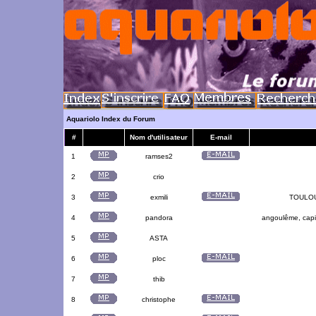
Aquariolo Index du Forum
#
Nom d'utilisateur
E-mail
1
ramses2
2
crio
3
exmili
TOULOUS
4
pandora
angoulême, capit
5
ASTA
6
ploc
7
thib
8
christophe