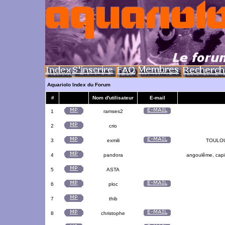
Aquariolo Index du Forum
#
Nom d'utilisateur
E-mail
1
ramses2
2
crio
3
exmili
TOULOUS
4
pandora
angoulême, capit
5
ASTA
6
ploc
7
thib
8
christophe