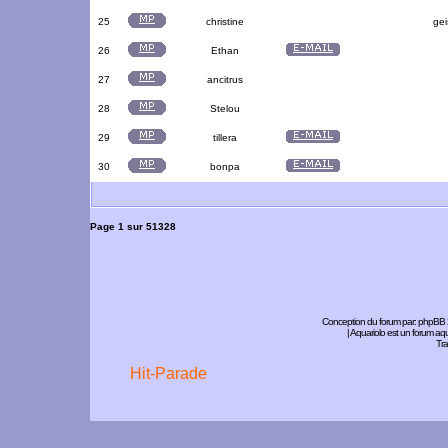
25
christine
gei
26
Ethan
27
ancitrus
28
Stelou
29
tillera
30
bonpa
Page
1
sur
51328
Conception du forum par:
phpBB
| Aquariolo est un forum a
Tra