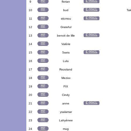
9
florian
10
bud
Tal
11
sticmou
12
Grateful
13
benoit de lille
14
Valérie
15
5sets
16
Lulu
17
Rezoland
18
Mezixx
19
FIX
20
Cindy
21
anne
22
ysalamar
23
Lahyènee
24
mug