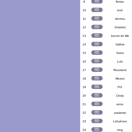
9
florian
10
bud
11
sticmou
12
Grateful
13
benoit de lille
14
Valérie
15
5sets
16
Lulu
17
Rezoland
18
Mezixx
19
FIX
20
Cindy
21
anne
22
ysalamar
23
Lahyènee
24
mug