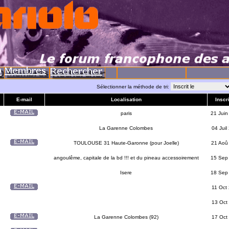
Sélectionner la méthode de tri:
E-mail
Localisation
Inscri
paris
21 Juin
La Garenne Colombes
04 Juil
TOULOUSE 31 Haute-Garonne (pour Joelle)
21 Aoû
angoulême, capitale de la bd !!! et du pineau accessoirement
15 Sep
Isere
18 Sep
11 Oct
13 Oct
La Garenne Colombes (92)
17 Oct