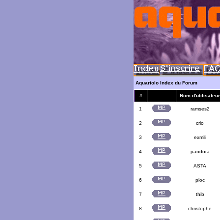
Aquariolo Index du Forum
#
Nom d'utilisateur
1
ramses2
2
crio
3
exmili
4
pandora
5
ASTA
6
ploc
7
thib
8
christophe