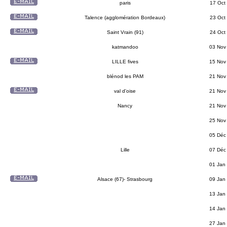
paris
17 Oct
Talence (agglomération Bordeaux)
23 Oct
Saint Vrain (91)
24 Oct
katmandoo
03 Nov
LILLE fives
15 Nov
blénod les PAM
21 Nov
val d'oise
21 Nov
Nancy
21 Nov
25 Nov
05 Déc
Lille
07 Déc
01 Jan
Alsace (67)- Strasbourg
09 Jan
13 Jan
14 Jan
27 Jan