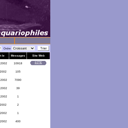
Ordre
t le
Messages
Site Web
 2002
10918
 2002
105
 2002
7090
 2002
39
 2002
1
 2002
2
 2002
1
 2002
400