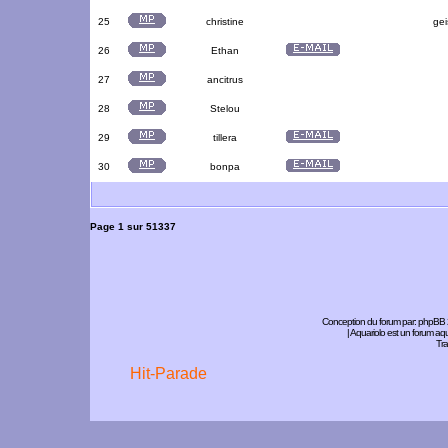
25
christine
gei
26
Ethan
27
ancitrus
28
Stelou
29
tillera
30
bonpa
Page
1
sur
51337
Conception du forum par:
phpBB
| Aquariolo est un forum a
Tra