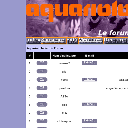
Aquariolo Index du Forum
#
Nom d'utilisateur
E-mail
1
ramses2
2
crio
3
exmili
TOULOUS
4
pandora
angoulême, capit
5
ASTA
6
ploc
7
thib
8
christophe