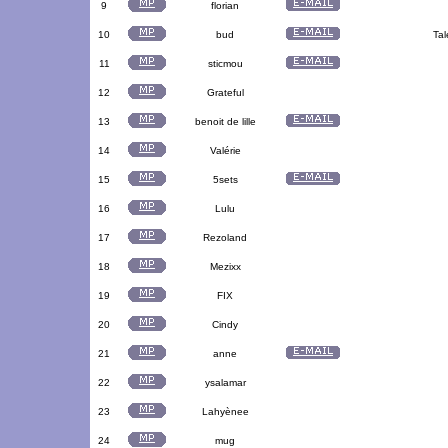
9
florian
10
bud
Tal
11
sticmou
12
Grateful
13
benoit de lille
14
Valérie
15
5sets
16
Lulu
17
Rezoland
18
Mezixx
19
FIX
20
Cindy
21
anne
22
ysalamar
23
Lahyènee
24
mug