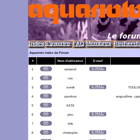
Aquariolo Index du Forum
#
Nom d'utilisateur
E-mail
1
ramses2
2
crio
3
exmili
TOULOUS
4
pandora
angoulême, capit
5
ASTA
6
ploc
7
thib
8
christophe