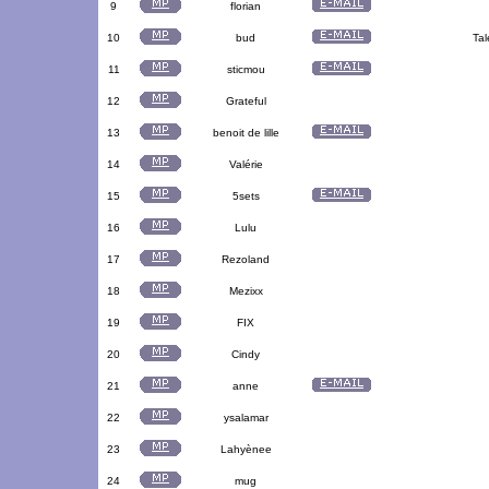
9
florian
10
bud
Tal
11
sticmou
12
Grateful
13
benoit de lille
14
Valérie
15
5sets
16
Lulu
17
Rezoland
18
Mezixx
19
FIX
20
Cindy
21
anne
22
ysalamar
23
Lahyènee
24
mug