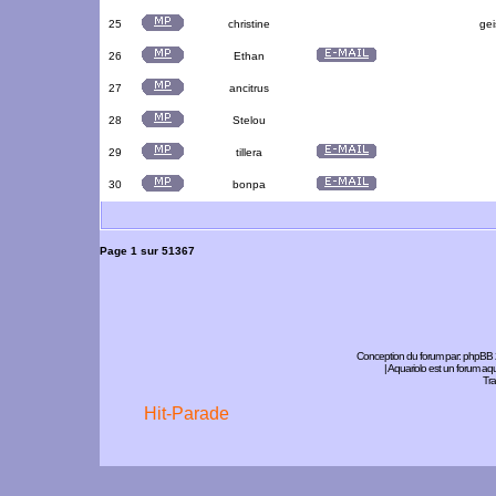
25
christine
gei
26
Ethan
27
ancitrus
28
Stelou
29
tillera
30
bonpa
Page
1
sur
51367
Conception du forum par:
phpBB
| Aquariolo est un forum a
Tra