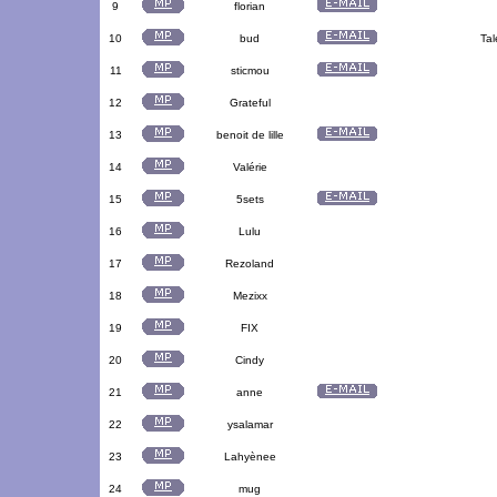
9
florian
10
bud
Tal
11
sticmou
12
Grateful
13
benoit de lille
14
Valérie
15
5sets
16
Lulu
17
Rezoland
18
Mezixx
19
FIX
20
Cindy
21
anne
22
ysalamar
23
Lahyènee
24
mug