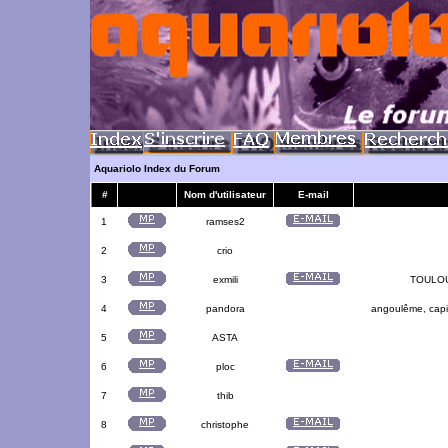
Aquariolo Index du Forum
#
Nom d'utilisateur
E-mail
1
ramses2
2
crio
3
exmili
TOULOUS
4
pandora
angoulême, capit
5
ASTA
6
ploc
7
thib
8
christophe