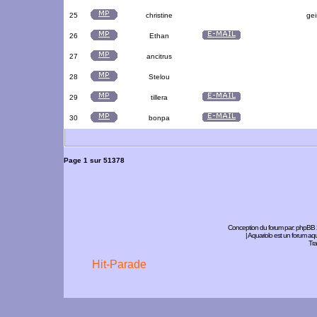
25
christine
gei
26
Ethan
27
ancitrus
28
Stelou
29
tillera
30
bonpa
Page
1
sur
51378
Conception du forum par:
phpBB
| Aquariolo est un forum a
Tra