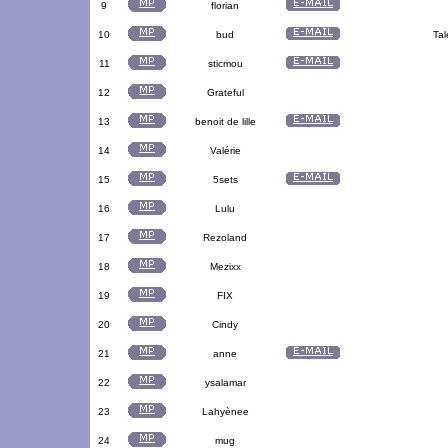
9
florian
10
bud
Tal
11
sticmou
12
Grateful
13
benoit de lille
14
Valérie
15
5sets
16
Lulu
17
Rezoland
18
Mezixx
19
FIX
20
Cindy
21
anne
22
ysalamar
23
Lahyènee
24
mug