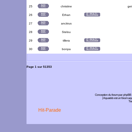
25
christine
gei
26
Ethan
27
ancitrus
28
Stelou
29
tillera
30
bonpa
Page
1
sur
51353
Conception du forum par:
phpBB
| Aquariolo est un forum a
Tra