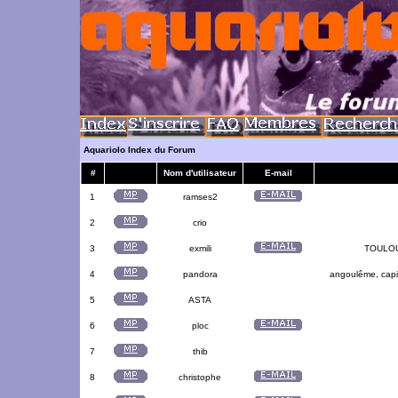
Aquariolo Index du Forum
#
Nom d'utilisateur
E-mail
1
ramses2
2
crio
3
exmili
TOULOUS
4
pandora
angoulême, capit
5
ASTA
6
ploc
7
thib
8
christophe