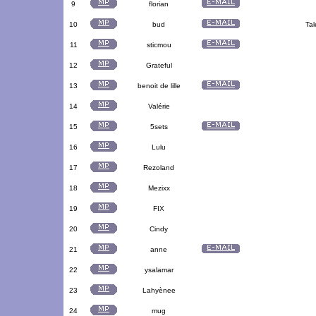
9
florian
10
bud
Tal
11
sticmou
12
Grateful
13
benoit de lille
14
Valérie
15
5sets
16
Lulu
17
Rezoland
18
Mezixx
19
FIX
20
Cindy
21
anne
22
ysalamar
23
Lahyènee
24
mug