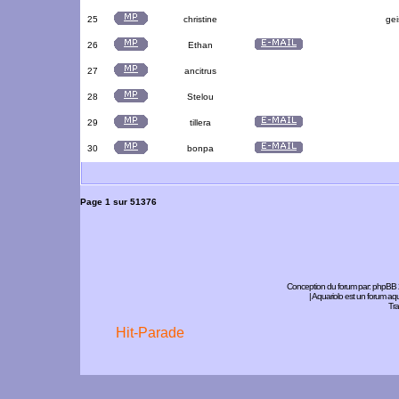
25
christine
gei
26
Ethan
27
ancitrus
28
Stelou
29
tillera
30
bonpa
Page
1
sur
51376
Conception du forum par:
phpBB
| Aquariolo est un forum a
Tra