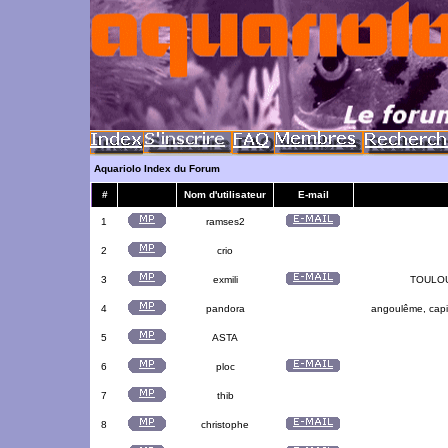
Aquariolo Index du Forum
#
Nom d'utilisateur
E-mail
1
ramses2
2
crio
3
exmili
TOULOUS
4
pandora
angoulême, capit
5
ASTA
6
ploc
7
thib
8
christophe