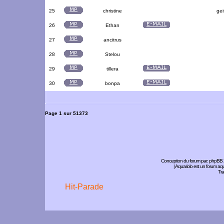
25
christine
gei
26
Ethan
27
ancitrus
28
Stelou
29
tillera
30
bonpa
Page
1
sur
51373
Conception du forum par:
phpBB
| Aquariolo est un forum a
Tra