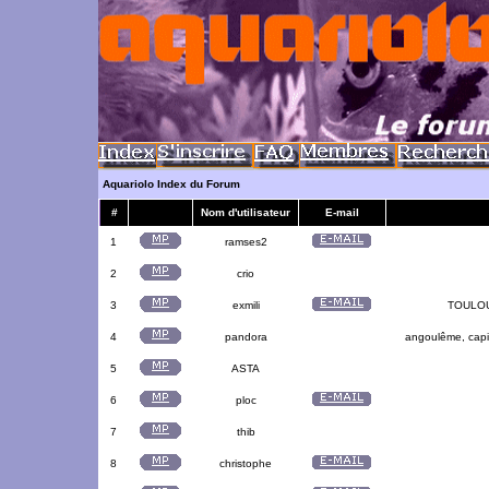
Aquariolo Index du Forum
#
Nom d'utilisateur
E-mail
1
ramses2
2
crio
3
exmili
TOULOUS
4
pandora
angoulême, capit
5
ASTA
6
ploc
7
thib
8
christophe