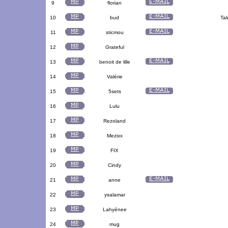
9
florian
10
bud
Tal
11
sticmou
12
Grateful
13
benoit de lille
14
Valérie
15
5sets
16
Lulu
17
Rezoland
18
Mezixx
19
FIX
20
Cindy
21
anne
22
ysalamar
23
Lahyènee
24
mug