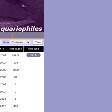
Ordre
t le
Messages
Site Web
 2002
10918
 2002
105
 2002
7090
 2002
39
 2002
1
 2002
2
 2002
1
 2002
400