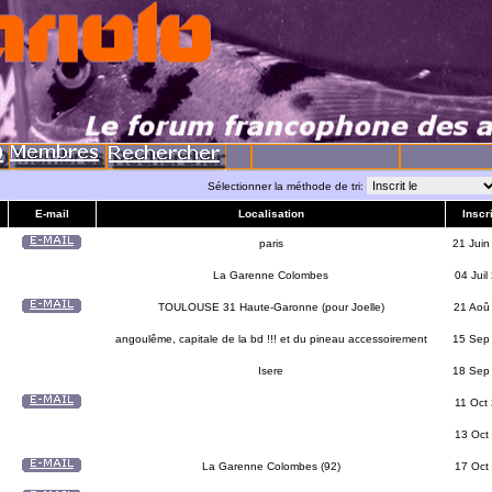
Sélectionner la méthode de tri:
E-mail
Localisation
Inscri
paris
21 Juin
La Garenne Colombes
04 Juil
TOULOUSE 31 Haute-Garonne (pour Joelle)
21 Aoû
angoulême, capitale de la bd !!! et du pineau accessoirement
15 Sep
Isere
18 Sep
11 Oct
13 Oct
La Garenne Colombes (92)
17 Oct