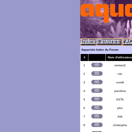
Aquariolo Index du Forum
#
Nom d'utilisateur
1
ramses2
2
crio
3
exmili
4
pandora
5
ASTA
6
ploc
7
thib
8
christophe