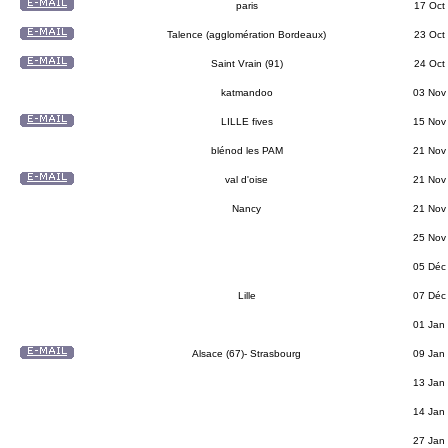
paris
17 Oct
Talence (agglomération Bordeaux)
23 Oct
Saint Vrain (91)
24 Oct
katmandoo
03 Nov
LILLE fives
15 Nov
blénod les PAM
21 Nov
val d'oise
21 Nov
Nancy
21 Nov
25 Nov
05 Déc
Lille
07 Déc
01 Jan
Alsace (67)- Strasbourg
09 Jan
13 Jan
14 Jan
27 Jan