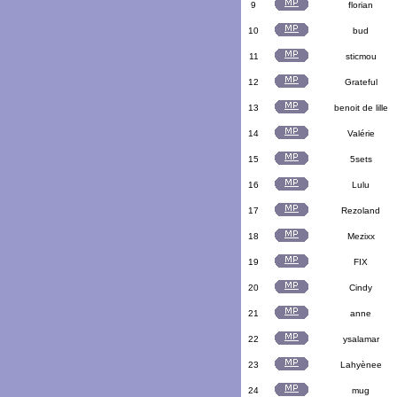
9
florian
10
bud
11
sticmou
12
Grateful
13
benoit de lille
14
Valérie
15
5sets
16
Lulu
17
Rezoland
18
Mezixx
19
FIX
20
Cindy
21
anne
22
ysalamar
23
Lahyènee
24
mug