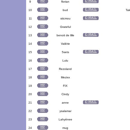
9
florian
10
bud
Tal
11
sticmou
12
Grateful
13
benoit de lille
14
Valérie
15
5sets
16
Lulu
17
Rezoland
18
Mezixx
19
FIX
20
Cindy
21
anne
22
ysalamar
23
Lahyènee
24
mug