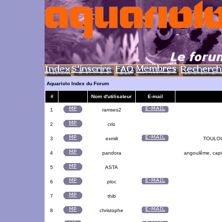
Aquariolo Index du Forum
#
Nom d'utilisateur
E-mail
1
ramses2
2
crio
3
exmili
TOULOUS
4
pandora
angoulême, capit
5
ASTA
6
ploc
7
thib
8
christophe