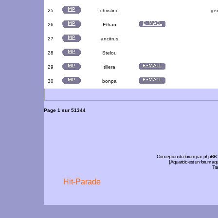
25
christine
gei
26
Ethan
27
ancitrus
28
Stelou
29
tillera
30
bonpa
Page
1
sur
51344
Conception du forum par:
phpBB
| Aquariolo est un forum a
Tra