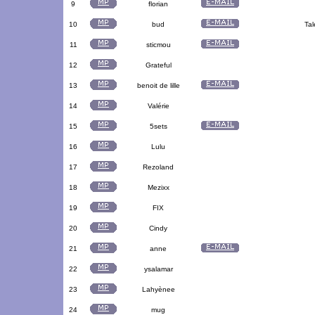
9
florian
10
bud
Tal
11
sticmou
12
Grateful
13
benoit de lille
14
Valérie
15
5sets
16
Lulu
17
Rezoland
18
Mezixx
19
FIX
20
Cindy
21
anne
22
ysalamar
23
Lahyènee
24
mug