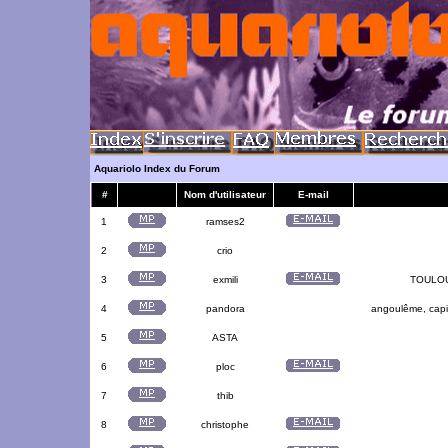
Aquariolo Index du Forum
#
Nom d'utilisateur
E-mail
1
ramses2
2
crio
3
exmili
TOULOUS
4
pandora
angoulême, capit
5
ASTA
6
ploc
7
thib
8
christophe