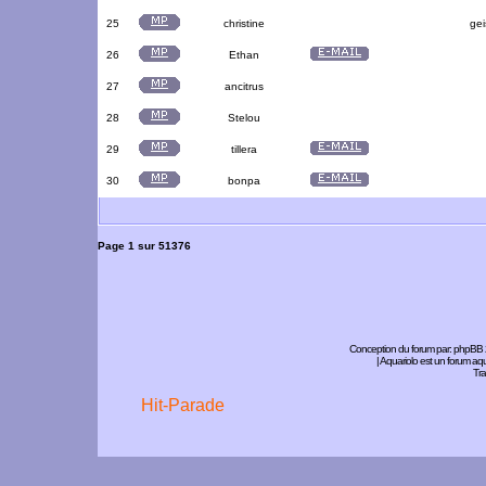
25
christine
gei
26
Ethan
27
ancitrus
28
Stelou
29
tillera
30
bonpa
Page
1
sur
51376
Conception du forum par:
phpBB
| Aquariolo est un forum a
Tra