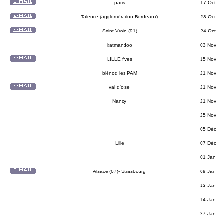
paris
17 Oct
Talence (agglomération Bordeaux)
23 Oct
Saint Vrain (91)
24 Oct
katmandoo
03 Nov
LILLE fives
15 Nov
blénod les PAM
21 Nov
val d'oise
21 Nov
Nancy
21 Nov
25 Nov
05 Déc
Lille
07 Déc
01 Jan
Alsace (67)- Strasbourg
09 Jan
13 Jan
14 Jan
27 Jan