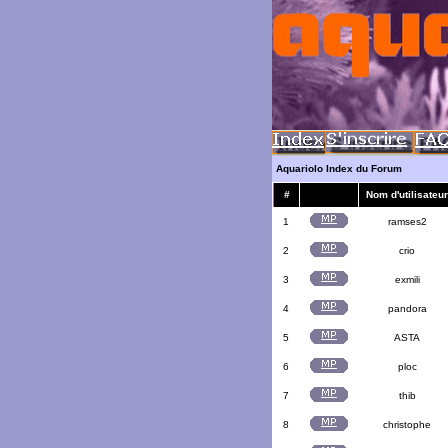
Aquariolo Index du Forum
#
Nom d'utilisateur
1
ramses2
2
crio
3
exmili
4
pandora
5
ASTA
6
ploc
7
thib
8
christophe