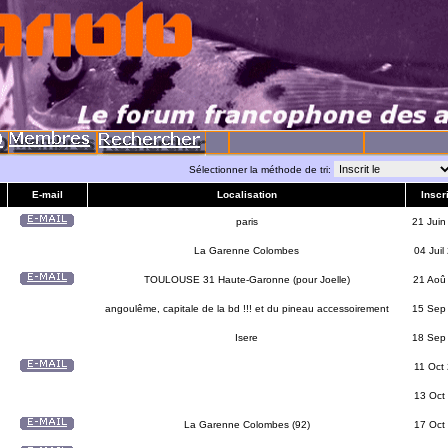
Sélectionner la méthode de tri:
E-mail
Localisation
Inscri
paris
21 Juin
La Garenne Colombes
04 Juil
TOULOUSE 31 Haute-Garonne (pour Joelle)
21 Aoû
angoulême, capitale de la bd !!! et du pineau accessoirement
15 Sep
Isere
18 Sep
11 Oct
13 Oct
La Garenne Colombes (92)
17 Oct