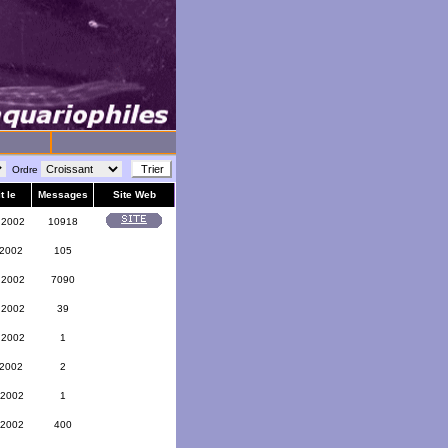
Ordre
t le
Messages
Site Web
 2002
10918
 2002
105
 2002
7090
 2002
39
 2002
1
 2002
2
 2002
1
 2002
400