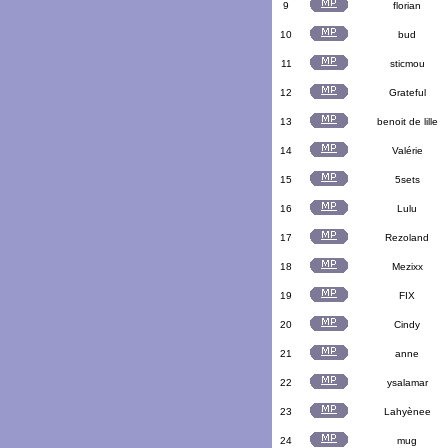
9
florian
10
bud
11
sticmou
12
Grateful
13
benoit de lille
14
Valérie
15
5sets
16
Lulu
17
Rezoland
18
Mezixx
19
FIX
20
Cindy
21
anne
22
ysalamar
23
Lahyènee
24
mug