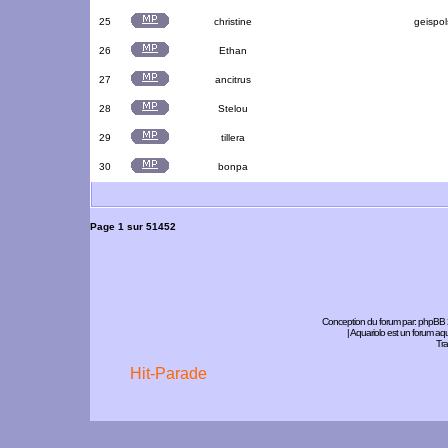
25
christine
geispol
26
Ethan
27
ancitrus
28
Stelou
29
tillera
30
bonpa
Page
1
sur
51452
Conception du forum par:
phpBB
| Aquariolo est un forum a
Tra