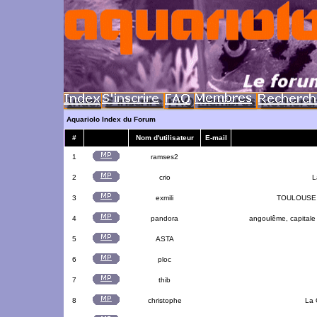
Aquariolo Index du Forum
#
Nom d'utilisateur
E-mail
1
ramses2
2
crio
L
3
exmili
TOULOUSE 3
4
pandora
angoulême, capitale 
5
ASTA
6
ploc
7
thib
8
christophe
La 