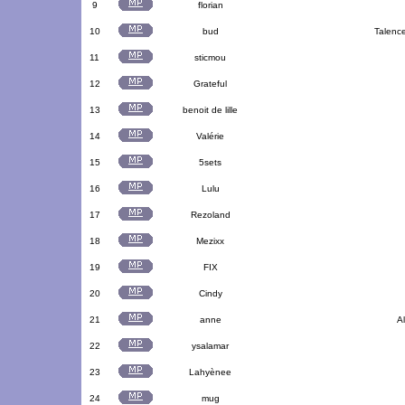
9
florian
10
bud
Talenc
11
sticmou
12
Grateful
13
benoit de lille
14
Valérie
15
5sets
16
Lulu
17
Rezoland
18
Mezixx
19
FIX
20
Cindy
21
anne
A
22
ysalamar
23
Lahyènee
24
mug