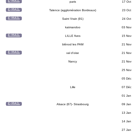
paris
17 Oct
Talence (agglomération Bordeaux)
23 Oct
Saint Vrain (91)
24 Oct
katmandoo
03 Nov
LILLE fives
15 Nov
blénod les PAM
21 Nov
val d'oise
21 Nov
Nancy
21 Nov
25 Nov
05 Déc
Lille
07 Déc
01 Jan
Alsace (67)- Strasbourg
09 Jan
13 Jan
14 Jan
27 Jan