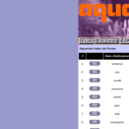
Aquariolo Index du Forum
#
Nom d'utilisateur
1
ramses2
2
crio
3
exmili
4
pandora
5
ASTA
6
ploc
7
thib
8
christophe