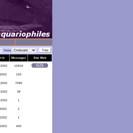
Ordre
t le
Messages
Site Web
 2002
10918
 2002
105
 2002
7090
 2002
39
 2002
1
 2002
2
 2002
1
 2002
400