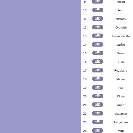
9
florian
10
bud
11
sticmou
12
Grateful
13
benoit de lille
14
Valérie
15
5sets
16
Lulu
17
Rezoland
18
Mezixx
19
FIX
20
Cindy
21
anne
22
ysalamar
23
Lahyènee
24
mug