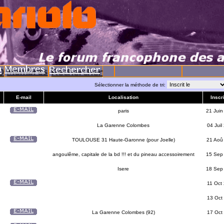
Sélectionner la méthode de tri:
E-mail
Localisation
Inscri
paris
21 Juin
La Garenne Colombes
04 Juil
TOULOUSE 31 Haute-Garonne (pour Joelle)
21 Aoû
angoulême, capitale de la bd !!! et du pineau accessoirement
15 Sep
Isere
18 Sep
11 Oct
13 Oct
La Garenne Colombes (92)
17 Oct