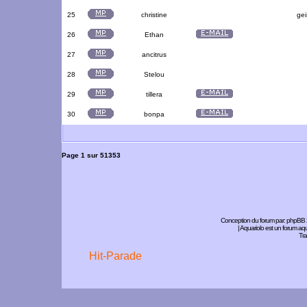
25
christine
gei
26
Ethan
27
ancitrus
28
Stelou
29
tillera
30
bonpa
Page
1
sur
51353
Conception du forum par:
phpBB
| Aquariolo est un forum a
Tra