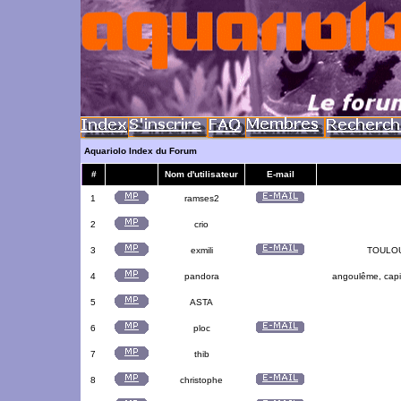
Aquariolo Index du Forum
#
Nom d'utilisateur
E-mail
1
ramses2
2
crio
3
exmili
TOULOUS
4
pandora
angoulême, capit
5
ASTA
6
ploc
7
thib
8
christophe