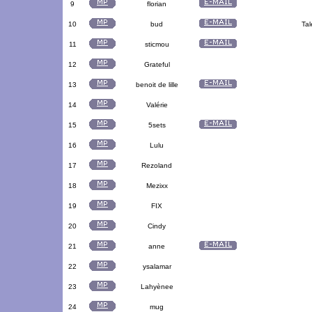
9
florian
10
bud
Tal
11
sticmou
12
Grateful
13
benoit de lille
14
Valérie
15
5sets
16
Lulu
17
Rezoland
18
Mezixx
19
FIX
20
Cindy
21
anne
22
ysalamar
23
Lahyènee
24
mug