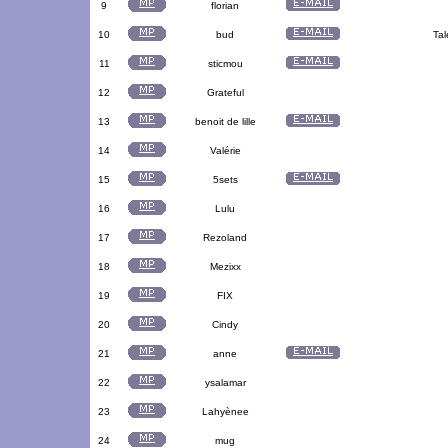
9
florian
10
bud
Tal
11
sticmou
12
Grateful
13
benoit de lille
14
Valérie
15
5sets
16
Lulu
17
Rezoland
18
Mezixx
19
FIX
20
Cindy
21
anne
22
ysalamar
23
Lahyènee
24
mug