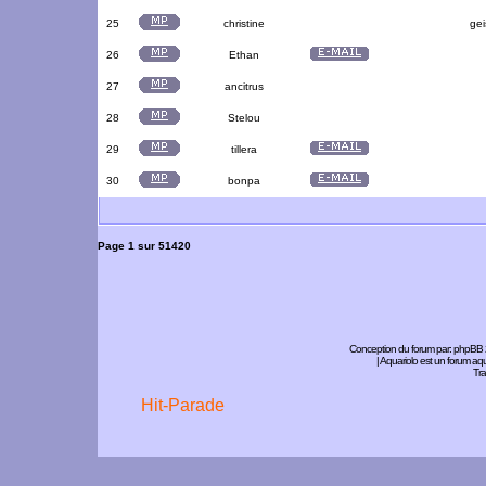
25
christine
gei
26
Ethan
27
ancitrus
28
Stelou
29
tillera
30
bonpa
Page
1
sur
51420
Conception du forum par:
phpBB
| Aquariolo est un forum a
Tra