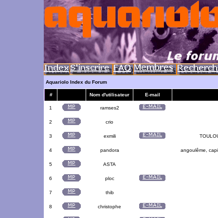
Aquariolo Index du Forum
#
Nom d'utilisateur
E-mail
1
ramses2
2
crio
3
exmili
TOULOUS
4
pandora
angoulême, capit
5
ASTA
6
ploc
7
thib
8
christophe