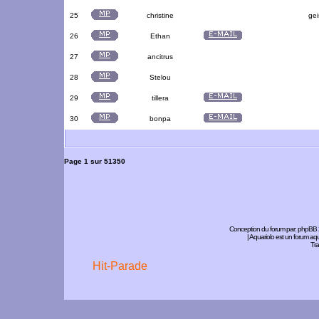
25
christine
gei
26
Ethan
27
ancitrus
28
Stelou
29
tillera
30
bonpa
Page
1
sur
51350
Conception du forum par:
phpBB
| Aquariolo est un forum a
Tra