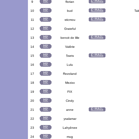
9
florian
10
bud
Tal
11
sticmou
12
Grateful
13
benoit de lille
14
Valérie
15
5sets
16
Lulu
17
Rezoland
18
Mezixx
19
FIX
20
Cindy
21
anne
22
ysalamar
23
Lahyènee
24
mug