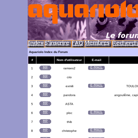
Aquariolo Index du Forum
#
Nom d'utilisateur
E-mail
1
ramses2
2
crio
3
exmili
TOULOUS
4
pandora
angoulême, capit
5
ASTA
6
ploc
7
thib
8
christophe