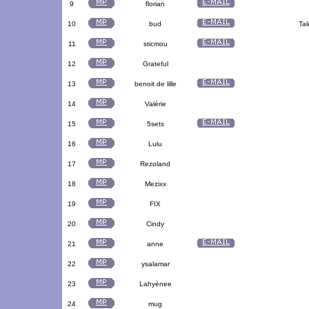
9
florian
10
bud
Tal
11
sticmou
12
Grateful
13
benoit de lille
14
Valérie
15
5sets
16
Lulu
17
Rezoland
18
Mezixx
19
FIX
20
Cindy
21
anne
22
ysalamar
23
Lahyènee
24
mug