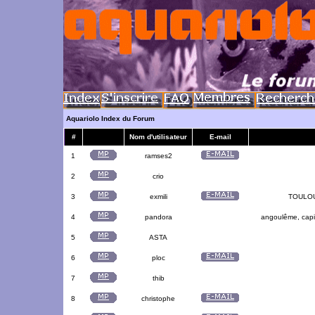
Aquariolo Index du Forum
#
Nom d'utilisateur
E-mail
1
ramses2
2
crio
3
exmili
TOULOUS
4
pandora
angoulême, capit
5
ASTA
6
ploc
7
thib
8
christophe