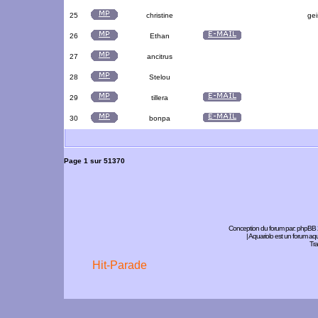
25
christine
gei
26
Ethan
27
ancitrus
28
Stelou
29
tillera
30
bonpa
Page
1
sur
51370
Conception du forum par:
phpBB
| Aquariolo est un forum a
Tra