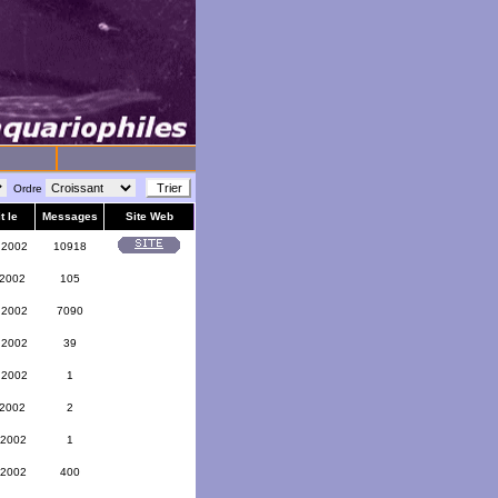
Ordre
t le
Messages
Site Web
 2002
10918
 2002
105
 2002
7090
 2002
39
 2002
1
 2002
2
 2002
1
 2002
400