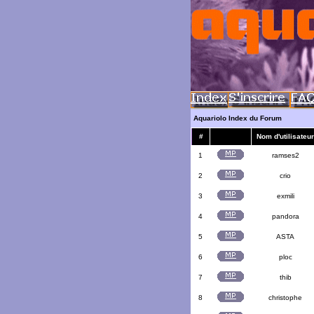
Aquariolo Index du Forum
#
Nom d'utilisateur
1
ramses2
2
crio
3
exmili
4
pandora
5
ASTA
6
ploc
7
thib
8
christophe