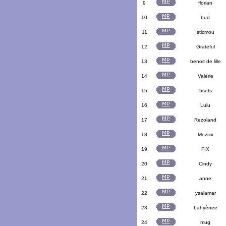
9
florian
10
bud
11
sticmou
12
Grateful
13
benoit de lille
14
Valérie
15
5sets
16
Lulu
17
Rezoland
18
Mezixx
19
FIX
20
Cindy
21
anne
22
ysalamar
23
Lahyènee
24
mug