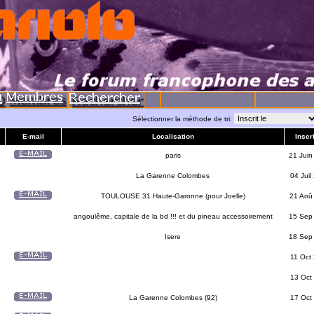
Sélectionner la méthode de tri:
E-mail
Localisation
Inscri
paris
21 Juin
La Garenne Colombes
04 Juil
TOULOUSE 31 Haute-Garonne (pour Joelle)
21 Aoû
angoulême, capitale de la bd !!! et du pineau accessoirement
15 Sep
Isere
18 Sep
11 Oct
13 Oct
La Garenne Colombes (92)
17 Oct