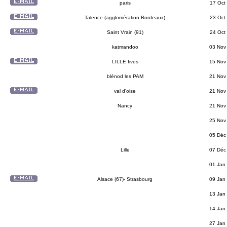
paris
17 Oct
Talence (agglomération Bordeaux)
23 Oct
Saint Vrain (91)
24 Oct
katmandoo
03 Nov
LILLE fives
15 Nov
blénod les PAM
21 Nov
val d'oise
21 Nov
Nancy
21 Nov
25 Nov
05 Déc
Lille
07 Déc
01 Jan
Alsace (67)- Strasbourg
09 Jan
13 Jan
14 Jan
27 Jan