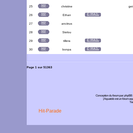
25
christine
gei
26
Ethan
27
ancitrus
28
Stelou
29
tillera
30
bonpa
Page
1
sur
51363
Conception du forum par:
phpBB
| Aquariolo est un forum a
Tra