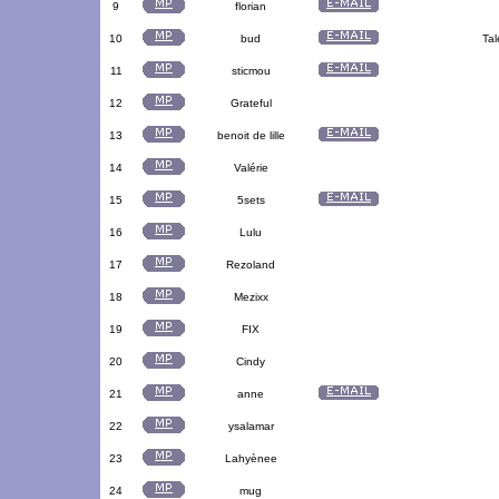
9
florian
10
bud
Tal
11
sticmou
12
Grateful
13
benoit de lille
14
Valérie
15
5sets
16
Lulu
17
Rezoland
18
Mezixx
19
FIX
20
Cindy
21
anne
22
ysalamar
23
Lahyènee
24
mug