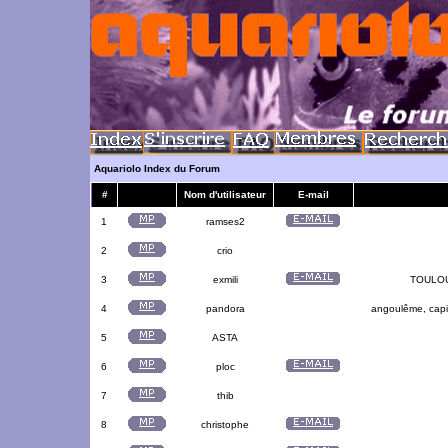
Aquariolo Index du Forum
#
Nom d'utilisateur
E-mail
1
ramses2
2
crio
3
exmili
TOULOUS
4
pandora
angoulême, capit
5
ASTA
6
ploc
7
thib
8
christophe