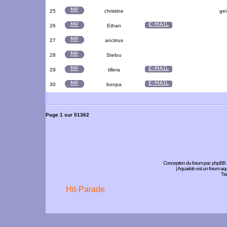
25
christine
gei
26
Ethan
27
ancitrus
28
Stelou
29
tillera
30
bonpa
Page
1
sur
51362
Conception du forum par:
phpBB
| Aquariolo est un forum a
Tra