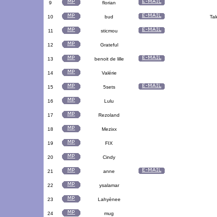
9
florian
10
bud
Tal
11
sticmou
12
Grateful
13
benoit de lille
14
Valérie
15
5sets
16
Lulu
17
Rezoland
18
Mezixx
19
FIX
20
Cindy
21
anne
22
ysalamar
23
Lahyènee
24
mug