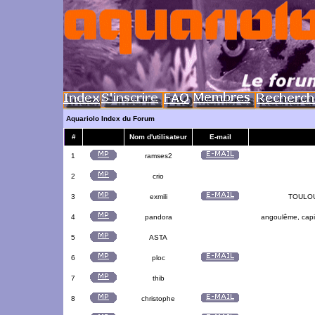
Aquariolo Index du Forum
#
Nom d'utilisateur
E-mail
1
ramses2
2
crio
3
exmili
TOULOUS
4
pandora
angoulême, capit
5
ASTA
6
ploc
7
thib
8
christophe