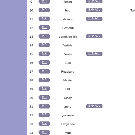
9
florian
10
bud
Tal
11
sticmou
12
Grateful
13
benoit de lille
14
Valérie
15
5sets
16
Lulu
17
Rezoland
18
Mezixx
19
FIX
20
Cindy
21
anne
22
ysalamar
23
Lahyènee
24
mug