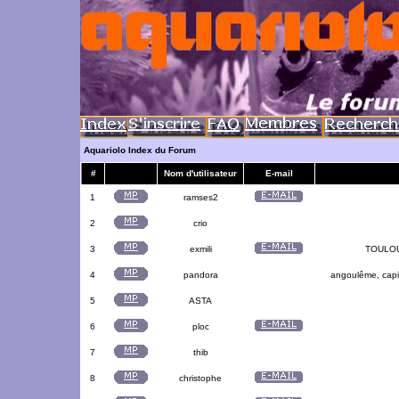
Aquariolo Index du Forum
#
Nom d'utilisateur
E-mail
1
ramses2
2
crio
3
exmili
TOULOUS
4
pandora
angoulême, capit
5
ASTA
6
ploc
7
thib
8
christophe