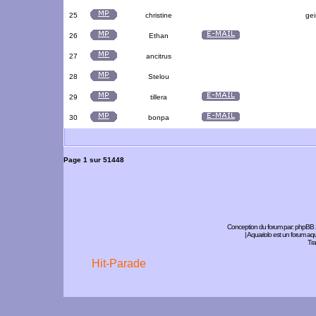
25
christine
gei
26
Ethan
27
ancitrus
28
Stelou
29
tillera
30
bonpa
Page
1
sur
51448
Conception du forum par:
phpBB
| Aquariolo est un forum a
Tra