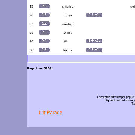
25
christine
gei
26
Ethan
27
ancitrus
28
Stelou
29
tillera
30
bonpa
Page
1
sur
51341
Conception du forum par:
phpBB
| Aquariolo est un forum a
Tra