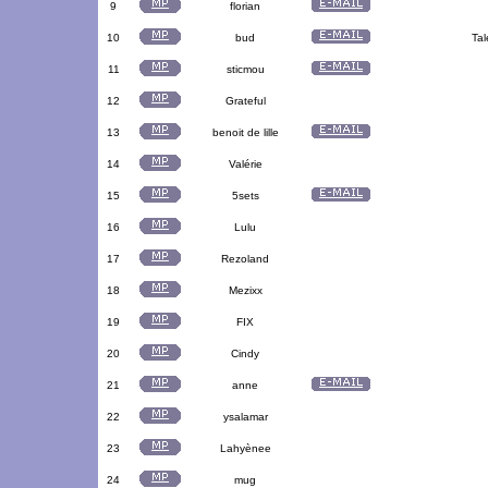
9
florian
10
bud
Tal
11
sticmou
12
Grateful
13
benoit de lille
14
Valérie
15
5sets
16
Lulu
17
Rezoland
18
Mezixx
19
FIX
20
Cindy
21
anne
22
ysalamar
23
Lahyènee
24
mug