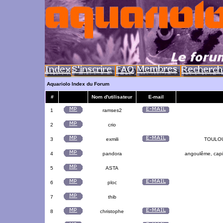
Aquariolo Index du Forum
#
Nom d'utilisateur
E-mail
1
ramses2
2
crio
3
exmili
TOULOUS
4
pandora
angoulême, capit
5
ASTA
6
ploc
7
thib
8
christophe