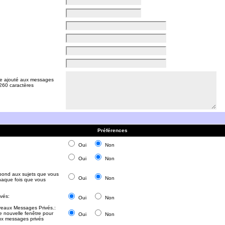
tre ajouté aux messages
 260 caractères
Préférences
Oui
Non
Oui
Non
épond aux sujets que vous
Oui
Non
haque fois que vous
vés:
Oui
Non
veaux Messages Privés.:
e nouvelle fenêtre pour
Oui
Non
aux messages privés