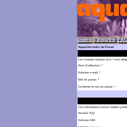
Aquariolo Index du Forum
Les champs marqué d'un * sont oblig
Nom d'utilisateur: *
Adresse e-mail: *
Mot de passe: *
Confirmer le mot de passe: *
Ces informations seront visibles pub
Numéro ICQ:
Adresse AIM: