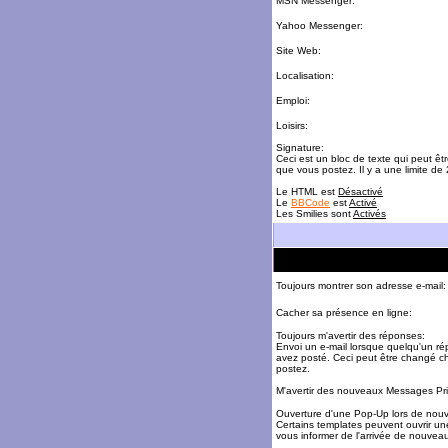
MSN Messenger:
Yahoo Messenger:
Site Web:
Localisation:
Emploi:
Loisirs:
Signature:
Ceci est un bloc de texte qui peut ê
que vous postez. Il y a une limite de
Le HTML est
Désactivé
Le
BBCode
est
Activé
Les Smilies sont
Activés
Toujours montrer son adresse e-mail:
Cacher sa présence en ligne:
Toujours m'avertir des réponses:
Envoi un e-mail lorsque quelqu'un r
avez posté. Ceci peut être changé c
postez.
M'avertir des nouveaux Messages Pri
Ouverture d'une Pop-Up lors de nou
Certains templates peuvent ouvrir un
vous informer de l'arrivée de nouve