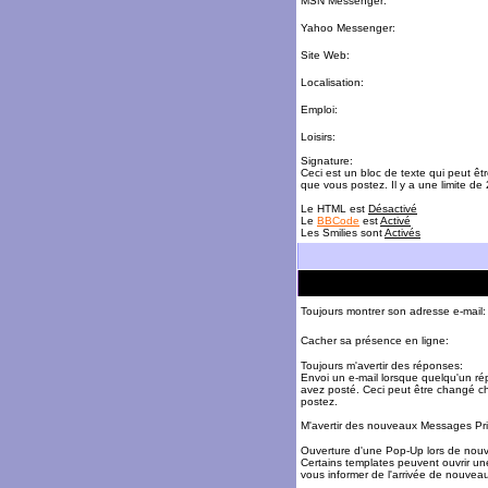
MSN Messenger:
Yahoo Messenger:
Site Web:
Localisation:
Emploi:
Loisirs:
Signature:
Ceci est un bloc de texte qui peut ê
que vous postez. Il y a une limite de
Le HTML est
Désactivé
Le
BBCode
est
Activé
Les Smilies sont
Activés
Toujours montrer son adresse e-mail:
Cacher sa présence en ligne:
Toujours m'avertir des réponses:
Envoi un e-mail lorsque quelqu'un r
avez posté. Ceci peut être changé c
postez.
M'avertir des nouveaux Messages Pri
Ouverture d'une Pop-Up lors de nou
Certains templates peuvent ouvrir un
vous informer de l'arrivée de nouve