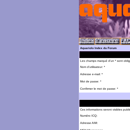
Aquariolo Index du Forum
Les champs marqué d'un * sont oblig
Nom d'utilisateur: *
Adresse e-mail: *
Mot de passe: *
Confirmer le mot de passe: *
Ces informations seront visibles pub
Numéro ICQ:
Adresse AIM: