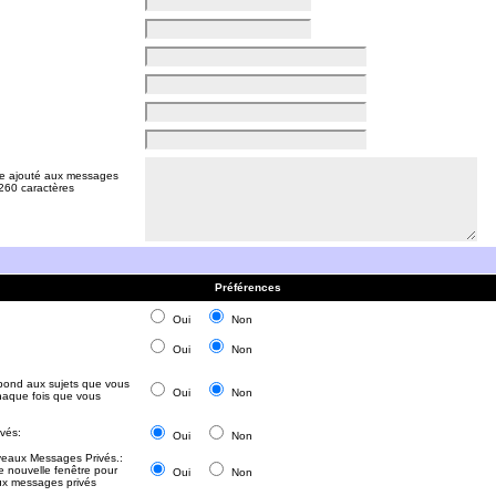
tre ajouté aux messages
 260 caractères
Préférences
Oui
Non
Oui
Non
épond aux sujets que vous
Oui
Non
haque fois que vous
vés:
Oui
Non
veaux Messages Privés.:
e nouvelle fenêtre pour
Oui
Non
aux messages privés