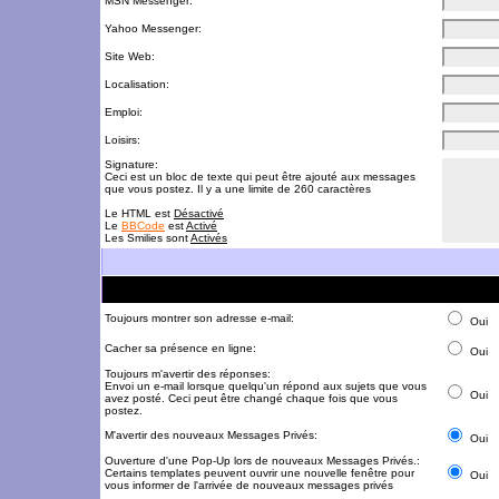
MSN Messenger:
Yahoo Messenger:
Site Web:
Localisation:
Emploi:
Loisirs:
Signature:
Ceci est un bloc de texte qui peut être ajouté aux messages
que vous postez. Il y a une limite de 260 caractères
Le HTML est
Désactivé
Le
BBCode
est
Activé
Les Smilies sont
Activés
Toujours montrer son adresse e-mail:
Oui
Cacher sa présence en ligne:
Oui
Toujours m'avertir des réponses:
Envoi un e-mail lorsque quelqu'un répond aux sujets que vous
Oui
avez posté. Ceci peut être changé chaque fois que vous
postez.
M'avertir des nouveaux Messages Privés:
Oui
Ouverture d'une Pop-Up lors de nouveaux Messages Privés.:
Certains templates peuvent ouvrir une nouvelle fenêtre pour
Oui
vous informer de l'arrivée de nouveaux messages privés