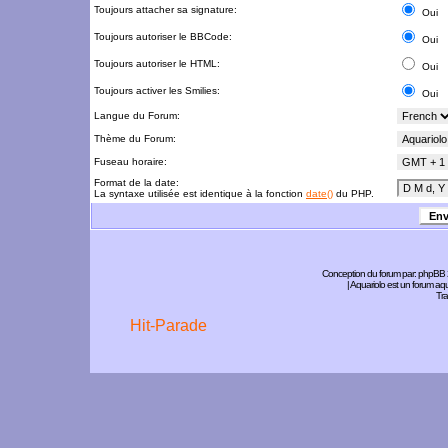
Toujours attacher sa signature:
Oui
Toujours autoriser le BBCode:
Oui
Toujours autoriser le HTML:
Oui
Toujours activer les Smilies:
Oui
Langue du Forum:
Thème du Forum:
Fuseau horaire:
Format de la date:
La syntaxe utilisée est identique à la fonction
date()
du PHP.
Conception du forum par:
phpBB
| Aquariolo est un forum a
Tra