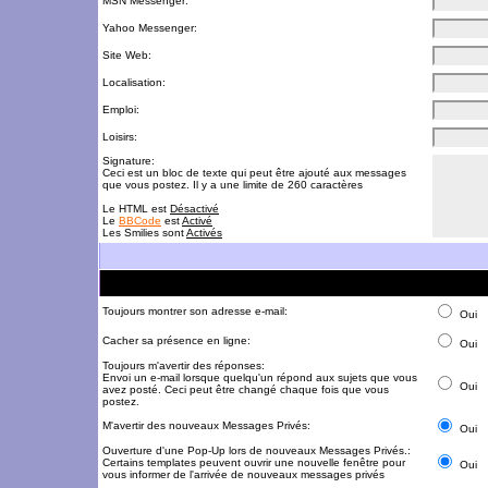
MSN Messenger:
Yahoo Messenger:
Site Web:
Localisation:
Emploi:
Loisirs:
Signature:
Ceci est un bloc de texte qui peut être ajouté aux messages
que vous postez. Il y a une limite de 260 caractères
Le HTML est
Désactivé
Le
BBCode
est
Activé
Les Smilies sont
Activés
Toujours montrer son adresse e-mail:
Oui
Cacher sa présence en ligne:
Oui
Toujours m'avertir des réponses:
Envoi un e-mail lorsque quelqu'un répond aux sujets que vous
Oui
avez posté. Ceci peut être changé chaque fois que vous
postez.
M'avertir des nouveaux Messages Privés:
Oui
Ouverture d'une Pop-Up lors de nouveaux Messages Privés.:
Certains templates peuvent ouvrir une nouvelle fenêtre pour
Oui
vous informer de l'arrivée de nouveaux messages privés