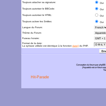
Toujours attacher sa signature:
Oui
Toujours autoriser le BBCode:
Oui
Toujours autoriser le HTML:
Oui
Toujours activer les Smilies:
Oui
Langue du Forum:
Thème du Forum:
Fuseau horaire:
Format de la date:
La syntaxe utilisée est identique à la fonction
date()
du PHP.
Conception du forum par:
phpBB
| Aquariolo est un forum a
Tra