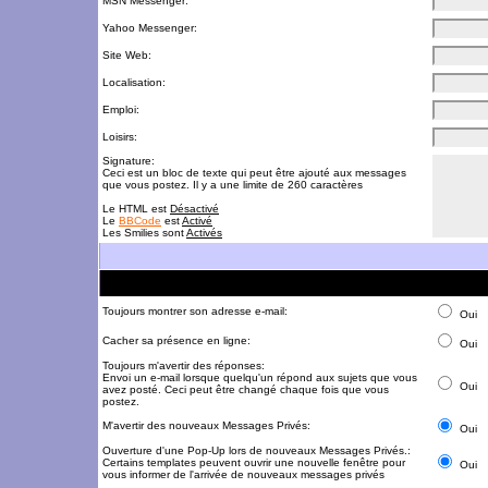
MSN Messenger:
Yahoo Messenger:
Site Web:
Localisation:
Emploi:
Loisirs:
Signature:
Ceci est un bloc de texte qui peut être ajouté aux messages
que vous postez. Il y a une limite de 260 caractères
Le HTML est
Désactivé
Le
BBCode
est
Activé
Les Smilies sont
Activés
Toujours montrer son adresse e-mail:
Oui
Cacher sa présence en ligne:
Oui
Toujours m'avertir des réponses:
Envoi un e-mail lorsque quelqu'un répond aux sujets que vous
Oui
avez posté. Ceci peut être changé chaque fois que vous
postez.
M'avertir des nouveaux Messages Privés:
Oui
Ouverture d'une Pop-Up lors de nouveaux Messages Privés.:
Certains templates peuvent ouvrir une nouvelle fenêtre pour
Oui
vous informer de l'arrivée de nouveaux messages privés