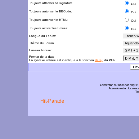
Toujours attacher sa signature:
Oui
Toujours autoriser le BBCode:
Oui
Toujours autoriser le HTML:
Oui
Toujours activer les Smilies:
Oui
Langue du Forum:
Thème du Forum:
Fuseau horaire:
Format de la date:
La syntaxe utilisée est identique à la fonction
date()
du PHP.
Conception du forum par:
phpBB
| Aquariolo est un forum a
Tra