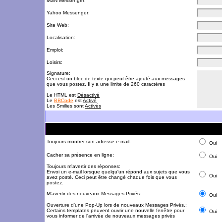
MSN Messenger:
Yahoo Messenger:
Site Web:
Localisation:
Emploi:
Loisirs:
Signature:
Ceci est un bloc de texte qui peut être ajouté aux messages
que vous postez. Il y a une limite de 260 caractères
Le HTML est
Désactivé
Le
BBCode
est
Activé
Les Smilies sont
Activés
Toujours montrer son adresse e-mail:
Oui
Cacher sa présence en ligne:
Oui
Toujours m'avertir des réponses:
Envoi un e-mail lorsque quelqu'un répond aux sujets que vous
Oui
avez posté. Ceci peut être changé chaque fois que vous
postez.
M'avertir des nouveaux Messages Privés:
Oui
Ouverture d'une Pop-Up lors de nouveaux Messages Privés.:
Certains templates peuvent ouvrir une nouvelle fenêtre pour
Oui
vous informer de l'arrivée de nouveaux messages privés