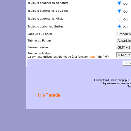
Toujours attacher sa signature:
Oui
Toujours autoriser le BBCode:
Oui
Toujours autoriser le HTML:
Oui
Toujours activer les Smilies:
Oui
Langue du Forum:
Thème du Forum:
Fuseau horaire:
Format de la date:
La syntaxe utilisée est identique à la fonction
date()
du PHP.
Conception du forum par:
phpBB
| Aquariolo est un forum a
Tra