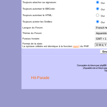
Toujours attacher sa signature:
Oui
Toujours autoriser le BBCode:
Oui
Toujours autoriser le HTML:
Oui
Toujours activer les Smilies:
Oui
Langue du Forum:
Thème du Forum:
Fuseau horaire:
Format de la date:
La syntaxe utilisée est identique à la fonction
date()
du PHP.
Conception du forum par:
phpBB
| Aquariolo est un forum a
Tra