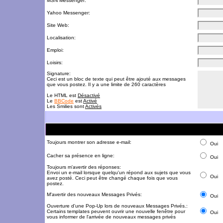
MSN Messenger:
Yahoo Messenger:
Site Web:
Localisation:
Emploi:
Loisirs:
Signature:
Ceci est un bloc de texte qui peut être ajouté aux messages
que vous postez. Il y a une limite de 260 caractères
Le HTML est
Désactivé
Le
BBCode
est
Activé
Les Smilies sont
Activés
Toujours montrer son adresse e-mail:
Oui
Cacher sa présence en ligne:
Oui
Toujours m'avertir des réponses:
Envoi un e-mail lorsque quelqu'un répond aux sujets que vous
Oui
avez posté. Ceci peut être changé chaque fois que vous
postez.
M'avertir des nouveaux Messages Privés:
Oui
Ouverture d'une Pop-Up lors de nouveaux Messages Privés.:
Certains templates peuvent ouvrir une nouvelle fenêtre pour
Oui
vous informer de l'arrivée de nouveaux messages privés