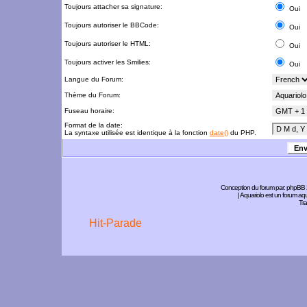
Toujours attacher sa signature:
Oui
Toujours autoriser le BBCode:
Oui
Toujours autoriser le HTML:
Oui
Toujours activer les Smilies:
Oui
Langue du Forum:
Thème du Forum:
Fuseau horaire:
Format de la date:
La syntaxe utilisée est identique à la fonction
date()
du PHP.
Conception du forum par:
phpBB
| Aquariolo est un forum a
Tra