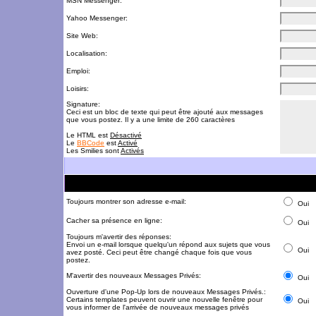
MSN Messenger:
Yahoo Messenger:
Site Web:
Localisation:
Emploi:
Loisirs:
Signature:
Ceci est un bloc de texte qui peut être ajouté aux messages
que vous postez. Il y a une limite de 260 caractères
Le HTML est
Désactivé
Le
BBCode
est
Activé
Les Smilies sont
Activés
Toujours montrer son adresse e-mail:
Oui
Cacher sa présence en ligne:
Oui
Toujours m'avertir des réponses:
Envoi un e-mail lorsque quelqu'un répond aux sujets que vous
Oui
avez posté. Ceci peut être changé chaque fois que vous
postez.
M'avertir des nouveaux Messages Privés:
Oui
Ouverture d'une Pop-Up lors de nouveaux Messages Privés.:
Certains templates peuvent ouvrir une nouvelle fenêtre pour
Oui
vous informer de l'arrivée de nouveaux messages privés